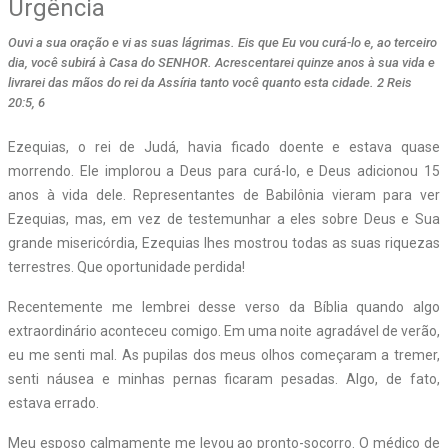
Urgência
Ouvi a sua oração e vi as suas lágrimas. Eis que Eu vou curá-lo e, ao terceiro
dia, você subirá à Casa do SENHOR. Acrescentarei quinze anos à sua vida e
livrarei das mãos do rei da Assíria tanto você quanto esta cidade. 2 Reis
20:5, 6
Ezequias, o rei de Judá, havia ficado doente e estava quase
morrendo. Ele implorou a Deus para curá-lo, e Deus adicionou 15
anos à vida dele. Representantes de Babilônia vieram para ver
Ezequias, mas, em vez de testemunhar a eles sobre Deus e Sua
grande misericórdia, Ezequias lhes mostrou todas as suas riquezas
terrestres. Que oportunidade perdida!
Recentemente me lembrei desse verso da Bíblia quando algo
extraordinário aconteceu comigo. Em uma noite agradável de verão,
eu me senti mal. As pupilas dos meus olhos começaram a tremer,
senti náusea e minhas pernas ficaram pesadas. Algo, de fato,
estava errado.
Meu esposo calmamente me levou ao pronto-socorro. O médico de