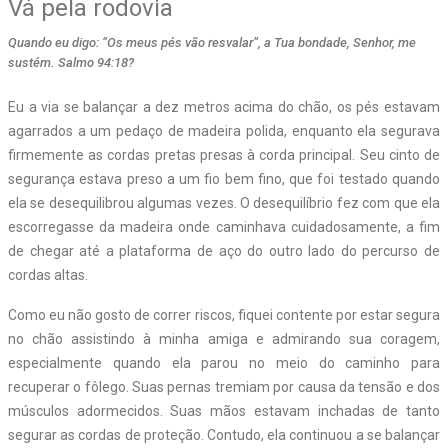
Vá pela rodovia
Quando eu digo: “Os meus pés vão resvalar”, a Tua bondade, Senhor, me
sustém. Salmo 94:18?
E
u a via se balançar a dez metros acima do chão, os pés estavam
agarrados a um pedaço de madeira polida, enquanto ela segurava
firmemente as cordas pretas presas à corda principal. Seu cinto de
segurança estava preso a um fio bem fino, que foi testado quando
ela se desequilibrou algumas vezes. O desequilíbrio fez com que ela
escorregasse da madeira onde caminhava cuidadosamente, a fim
de chegar até a plataforma de aço do outro lado do percurso de
cordas altas.
Como eu não gosto de correr riscos, fiquei contente por estar segura
no chão assistindo à minha amiga e admirando sua coragem,
especialmente quando ela parou no meio do caminho para
recuperar o fôlego. Suas pernas tremiam por causa da tensão e dos
músculos adormecidos. Suas mãos estavam inchadas de tanto
segurar as cordas de proteção. Contudo, ela continuou a se balançar