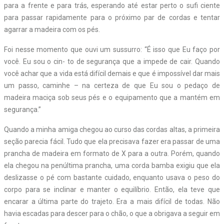
para a frente e para trás, esperando até estar perto o sufi ciente
para passar rapidamente para o próximo par de cordas e tentar
agarrar a madeira com os pés.
Foi nesse momento que ouvi um sussurro: “É isso que Eu faço por
você. Eu sou o cin- to de segurança que a impede de cair. Quando
você achar que a vida está difícil demais e que é impossível dar mais
um passo, caminhe – na certeza de que Eu sou o pedaço de
madeira maciça sob seus pés e o equipamento que a mantém em
segurança.”
Quando a minha amiga chegou ao curso das cordas altas, a primeira
seção parecia fácil. Tudo que ela precisava fazer era passar de uma
prancha de madeira em formato de X para a outra. Porém, quando
ela chegou na penúltima prancha, uma corda bamba exigiu que ela
deslizasse o pé com bastante cuidado, enquanto usava o peso do
corpo para se inclinar e manter o equilíbrio. Então, ela teve que
encarar a última parte do trajeto. Era a mais difícil de todas. Não
havia escadas para descer para o chão, o que a obrigava a seguir em