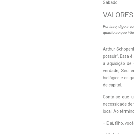
Sábado
VALORES
Por isso, digo a 
quanto ao que irão
Arthur Schopenh
possuir”. Essa 
a aquisição de
verdade, Seu e
biológico e os 
de capital.
Conta-se que u
necessidade de 
local. Ao términ
– E aí, filho, vo