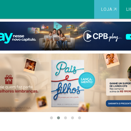
LOJA
⇱
LI