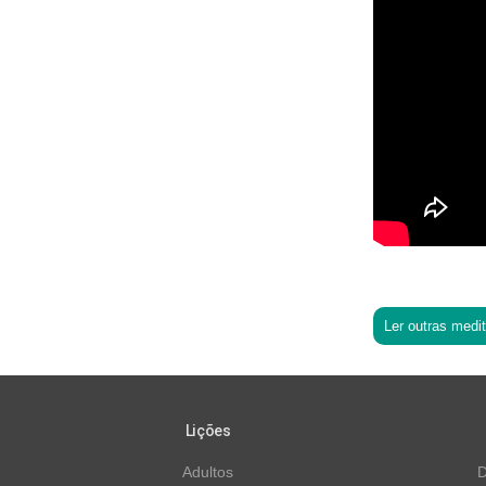
Ler outras medi
Lições
Adultos
D