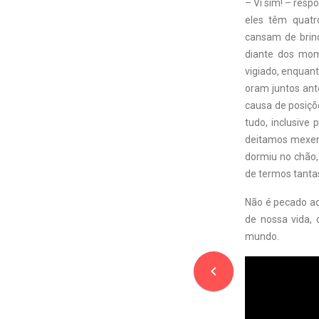
– Vi sim! – resp
eles têm quatr
cansam de brin
diante dos mom
vigiado, enquant
oram juntos ant
causa de posiçõe
tudo, inclusive
deitamos mexend
dormiu no chão,
de termos tanta
Não é pecado adq
de nossa vida, 
mundo.
navigate_before