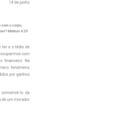
14 de junho
m com o corpo,
oupas? Mateus 6:25
ter e o tédio de
preocuparmos com
 financeiro. Na
m mero fenômeno
didos por ganhos
 convencê-lo da
na de um morador