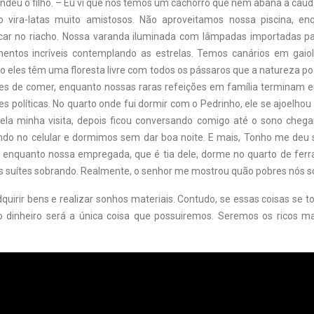
ondeu o filho. – Eu vi que nós temos um cachorro que nem abana a caud
o vira-latas muito amistosos. Não aproveitamos nossa piscina, en
car no riacho. Nossa varanda iluminada com lâmpadas importadas p
entos incríveis contemplando as estrelas. Temos canários em gaiol
o eles têm uma floresta livre com todos os pássaros que a natureza po
es de comer, enquanto nossas raras refeições em família terminam 
s políticas. No quarto onde fui dormir com o Pedrinho, ele se ajoelho
 pela minha visita, depois ficou conversando comigo até o sono chega
o no celular e dormimos sem dar boa noite. E mais, Tonho me deu 
 enquanto nossa empregada, que é tia dele, dorme no quarto de fer
s suítes sobrando. Realmente, o senhor me mostrou quão pobres nós 
uirir bens e realizar sonhos materiais. Contudo, se essas coisas se 
o dinheiro será a única coisa que possuiremos. Seremos os ricos m