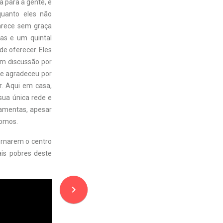
a para a gente, e
quanto eles não
arece sem graça
as e um quintal
de oferecer. Eles
em discussão por
u e agradeceu por
r. Aqui em casa,
sua única rede e
ramentas, apesar
somos.
tornarem o centro
ais pobres deste
navigate_next