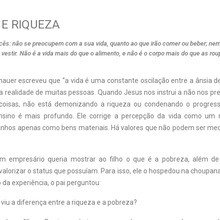
 E RIQUEZA
vocês: não se preocupem com a sua vida, quanto ao que irão comer ou beber; ne
 vestir. Não é a vida mais do que o alimento, e não é o corpo mais do que as r
auer escreveu que “a vida é uma constante oscilação entre a ânsia de 
é a realidade de muitas pessoas. Quando Jesus nos instrui a não nos 
 coisas, não está demonizando a riqueza ou condenando o progresso
nsino é mais profundo. Ele corrige a percepção da vida como u
ganhos apenas como bens materiais. Há valores que não podem ser me
m empresário queria mostrar ao filho o que é a pobreza, além de
valorizar o status que possuíam. Para isso, ele o hospedou na choupa
o da experiência, o pai perguntou:
cê viu a diferença entre a riqueza e a pobreza?