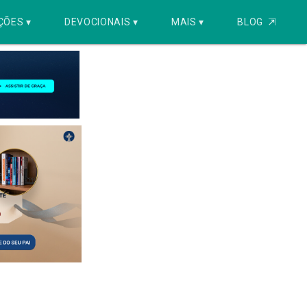
ÇÕES ▾
DEVOCIONAIS ▾
MAIS ▾
BLOG
⇱