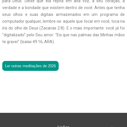
para Deus. Deixe que ela repita em alta voz, a seu coração, a
verdade e a bondade que existem dentro de você. Antes que tenha
seus olhos e suas digitais armazenados em um programa de
computador qualquer, lembre-se: aquele que tocar em você, toca na
íris do olho de Deus (Zacarias 2:8). E o mais importante: você já foi
“digitalizado” pelo Seu amor: “Eis que nas palmas das Minhas mãos
te gra­vei” (Isaías 49:16, ARA).
Ler outras meditações de 2026