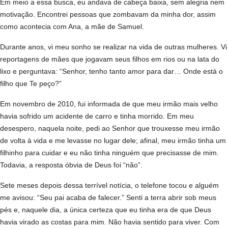
Em meio a essa busca, eu andava de cabeça baixa, sem alegria nem
motivação. Encontrei pessoas que zombavam da minha dor, assim
como acontecia com Ana, a mãe de Samuel.
Durante anos, vi meu sonho se realizar na vida de outras mulheres. Vi
reportagens de mães que jogavam seus filhos em rios ou na lata do
lixo e perguntava: “Senhor, tenho tanto amor para dar… Onde está o
filho que Te peço?”
Em novembro de 2010, fui informada de que meu irmão mais velho
havia sofrido um acidente de carro e tinha morrido. Em meu
desespero, naquela noite, pedi ao Senhor que trouxesse meu irmão
de volta à vida e me levasse no lugar dele; afinal, meu irmão tinha um
filhinho para cuidar e eu não tinha ninguém que precisasse de mim.
Todavia, a resposta óbvia de Deus foi “não”.
Sete meses depois dessa terrível notícia, o telefone tocou e alguém
me avisou: “Seu pai acaba de falecer.” Senti a terra abrir sob meus
pés e, naquele dia, a única certeza que eu tinha era de que Deus
havia virado as costas para mim. Não havia sentido para viver. Com