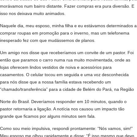
morávamos num bairro distante. Fazer compras era pura diversão. E
isso nos deixava muito animados.
Naquele dia, meu esposo, minha filha e eu estávamos determinados a
comprar roupas em promoção para o inverno, mas um telefonema
inesperado fez com que mudássemos de planos.
Um amigo nos disse que receberíamos um convite de um pastor. Foi
então que paramos o carro numa rua muito movimentada, onde as
lojas oferecem lindos vestidos de noiva e acessórios para
casamentos. O celular tocou em seguida e uma voz desconhecida
para nós disse que a nossa família estava recebendo um
“chamado/transferência” para a cidade de Belém do Pará, na Região
Norte do Brasil. Deveríamos responder em 10 minutos, quando o
pastor retornaria a ligação. A notícia nos causou um impacto tão
grande que ficamos por alguns minutos sem fala.
Como sou meio impulsiva, respondi prontamente: “Nós vamos, sim!”
Meu esposo me olhou rapidamente e disse: “É isso mesmo que devo