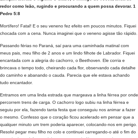
redor como leão, rugindo e procurando a quem possa devorar. 1
Pedro 5:8
Mortífero! Fatal! E o seu veneno fez efeito em poucos minutos. Fiquei
chocada com a cena. Nunca imaginei que o veneno agisse tão rápido.
Passando férias no Paraná, saí para uma caminhada matinal com
meus pais, meu filho de 2 anos e um lindo filhote de Labrador. Fiquei
encantada com a alegria do cachorro, o Beethoven. Ele corria e
brincava o tempo todo, cheirando cada flor, observando cada detalhe
do caminho e abanando o cauda. Parecia que ele estava achando
tudo encantador.
Entramos em uma linda estrada que margeava a linha férrea por onde
percorrem trens de carga. O cachorro logo subiu na linha férrea e
seguiu por ela, fazendo tanta festa que conseguiu nos animar a fazer
o mesmo. Confesso que o coração ficou acelerado em pensar que a
qualquer minuto um trem poderia aparecer, colocando-nos em perigo.
Resolvi pegar meu filho no colo e continuei carregando-o até o fim do