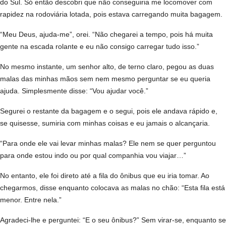
do Sul. Só então descobri que não conseguiria me locomover com
rapidez na rodoviária lotada, pois estava carregando muita bagagem.
“Meu Deus, ajuda-me”, orei. “Não chegarei a tempo, pois há muita
gente na escada rolante e eu não consigo carregar tudo isso.”
No mesmo instante, um senhor alto, de terno claro, pegou as duas
malas das minhas mãos sem nem mesmo perguntar se eu queria
ajuda. Simplesmente disse: “Vou ajudar você.”
Segurei o restante da bagagem e o segui, pois ele andava rápido e,
se quisesse, sumiria com minhas coisas e eu jamais o alcançaria.
“Para onde ele vai levar minhas malas? Ele nem se quer perguntou
para onde estou indo ou por qual companhia vou viajar…”
No entanto, ele foi direto até a fila do ônibus que eu iria tomar. Ao
chegarmos, disse enquanto colocava as malas no chão: “Esta fila está
menor. Entre nela.”
Agradeci-lhe e perguntei: “E o seu ônibus?” Sem virar-se, enquanto se