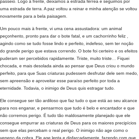
passeio. Logo à frente, deixamos a estrada férrea e seguimos por
uma estrada de terra. A paz voltou a reinar e minha atenção se voltou
novamente para a bela paisagem.
Um pouco mais à frente, vi uma cena assustadora: um animal
peçonhento, pronto para dar o bote fatal, e um cachorrinho feliz ,
agindo como se tudo fosse lindo e perfeito, indefeso, sem ter noção
do grande perigo que estava correndo. O bote foi certeiro e os efeitos
puderam ser percebidos rapidamente. Triste, muito triste… Fiquei
chocada, e mais desolada ainda ao pensar que Deus criou o mundo
perfeito, para que Suas criaturas pudessem desfrutar dele sem medo,
sem apreensão e aproveitar esse paraíso perfeito por toda a
eternidade. Todavia, o inimigo de Deus quis estragar tudo.
Ele consegue ser tão ardiloso que faz tudo o que está ao seu alcance
para nos enganar, e pensarmos que tudo é belo e encantador e que
não corremos perigo. É tudo tão maldosamente planejado que ele
consegue empurrar as criaturas de Deus para os maiores precipícios
sem que elas percebam o real perigo. O inimigo não age como o
veneno da cobra. Ele age lenta e disfarçadamente, fazendo com que