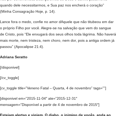
quando dele necessitarmos, e Sua paz nos encherá o coração”
(Minha Consagração Hoje, p. 14).
Lance fora o medo, confie no amor dAquele que não titubeou em dar
o próprio Filho por você. Alegre-se na salvação que vem do sangue
de Cristo, pois “Ele enxugará dos seus olhos toda lágrima. Não haverá
mais morte, nem tristeza, nem choro, nem dor, pois a antiga ordem já
passou” (Apocalipse 21:4).
Adriana Seratto
[/disponivel]
[/cv_toggle]
[cv_toggle title=”Veneno Fatal – Quarta, 4 de novembro” tags=””]
[disponivel em=”2015-11-04″ ate=”2015-12-31″
mensagem=”Disponível a partir de 4 de novembro de 2015″]
Estejam alertas e vigiem. O diabo, o inimigo de vocês, anda ao