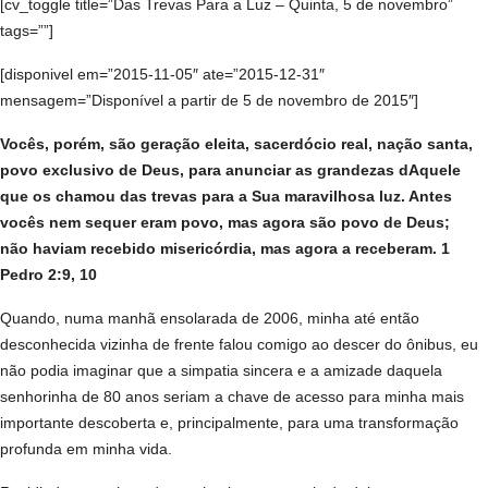
[cv_toggle title=”Das Trevas Para a Luz – Quinta, 5 de novembro”
tags=””]
[disponivel em=”2015-11-05″ ate=”2015-12-31″
mensagem=”Disponível a partir de 5 de novembro de 2015″]
Vocês, porém, são geração eleita, sacerdócio real, nação santa,
povo exclusivo de Deus, para anunciar as grandezas dAquele
que os chamou das trevas para a Sua maravilhosa luz. Antes
vocês nem sequer eram povo, mas agora são povo de Deus;
não haviam recebido misericórdia, mas agora a receberam. 1
Pedro 2:9, 10
Quando, numa manhã ensolarada de 2006, minha até então
desconhecida vizinha de frente falou comigo ao descer do ônibus, eu
não podia imaginar que a simpatia sincera e a amizade daquela
senhorinha de 80 anos seriam a chave de acesso para minha mais
importante descoberta e, principalmente, para uma transformação
profunda em minha vida.