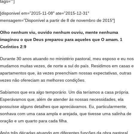
tags=””]
[disponivel em=”2015-11-08″ ate=”2015-12-31″
mensagem=”Disponível a partir de 8 de novembro de 2015″]
Olho nenhum viu, ouvido nenhum ouviu, mente nenhuma
imaginou o que Deus preparou para aqueles que O amam. 1
Coríntios 2:9
D
urante 30 anos atuando no ministério pastoral, meu esposo e eu nos
mudamos muitas vezes, de norte a sul do país. Residimos em casas e
apartamentos que, às vezes preenchiam nossas expectativas, outras
vezes não ofereciam as melhores condições.
Sabíamos que era algo temporário. Um dia teríamos a casa própria.
Esperávamos que, além de atender às nossas necessidades, ela
possuísse alguns detalhes que apreciávamos. Eu, particularmente,
sonhava com uma casa ampla e arejada, que tivesse uma salinha de
oração e um quarto para cada filha.
Após três décadas atuando em diferentes funções da obra pastoral,