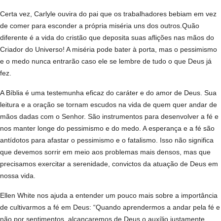
Certa vez, Carlyle ouvira do pai que os trabalhadores bebiam em vez
de comer para esconder a própria miséria uns dos outros.Quão
diferente é a vida do cristão que deposita suas aflições nas mãos do
Criador do Universo! A miséria pode bater à porta, mas o pessimismo
e o medo nunca entrarão caso ele se lembre de tudo o que Deus já
fez.
A Bíblia é uma testemunha eficaz do caráter e do amor de Deus. Sua
leitura e a oração se tornam escudos na vida de quem quer andar de
mãos dadas com o Senhor. São instrumentos para desenvolver a fé e
nos manter longe do pessimismo e do medo. A esperança e a fé são
antídotos para afastar o pessimismo e o fatalismo. Isso não significa
que devemos sorrir em meio aos problemas mais densos, mas que
precisamos exercitar a serenidade, convictos da atuação de Deus em
nossa vida.
Ellen White nos ajuda a entender um pouco mais sobre a importância
de cultivarmos a fé em Deus: “Quando aprendermos a andar pela fé e
não por sentimentos, alcançaremos de Deus o auxílio justamente