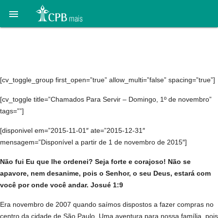

Novembro / 2015 /
Meditação da Mulher
[cv_toggle_group first_open=”true” allow_multi=”false” spacing=”true”]
[cv_toggle title=”Chamados Para Servir – Domingo, 1º de novembro”
tags=””]
[disponivel em=”2015-11-01″ ate=”2015-12-31″
mensagem=”Disponível a partir de 1 de novembro de 2015″]
Não fui Eu que lhe ordenei? Seja forte e corajoso! Não se
apavore, nem desanime, pois o Senhor, o seu Deus, estará com
você por onde você andar. Josué 1:9
Era novembro de 2007 quando saímos dispostos a fazer compras no
centro da cidade de São Paulo. Uma aventura para nossa família, pois