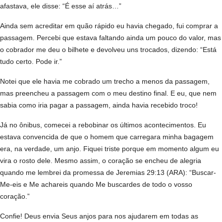
afastava, ele disse: “É esse aí atrás…”
Ainda sem acreditar em quão rápido eu havia chegado, fui comprar a
passagem. Percebi que estava faltando ainda um pouco do valor, mas
o cobrador me deu o bilhete e devolveu uns trocados, dizendo: “Está
tudo certo. Pode ir.”
Notei que ele havia me cobrado um trecho a menos da passagem,
mas preencheu a passagem com o meu destino final. E eu, que nem
sabia como iria pagar a passagem, ainda havia recebido troco!
Já no ônibus, comecei a rebobinar os últimos acontecimentos. Eu
estava convencida de que o homem que carregara minha bagagem
era, na verdade, um anjo. Fiquei triste porque em momento algum eu
vira o rosto dele. Mesmo assim, o coração se encheu de alegria
quando me lembrei da promessa de Jeremias 29:13 (ARA): “Buscar-
Me-eis e Me achareis quando Me buscardes de todo o vosso
coração.”
Confie! Deus envia Seus anjos para nos ajudarem em todas as