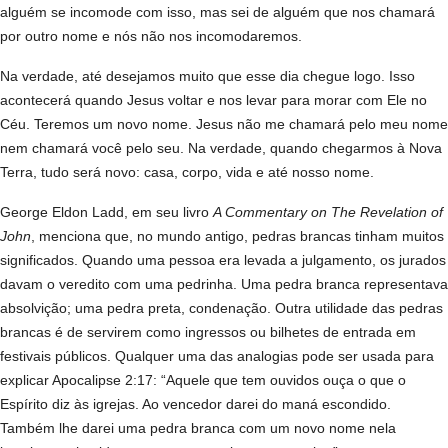
alguém se incomode com isso, mas sei de alguém que nos chamará
por outro nome e nós não nos incomodaremos.
Na verdade, até desejamos muito que esse dia chegue logo. Isso
acontecerá quando Jesus voltar e nos levar para morar com Ele no
Céu. Teremos um novo nome. Jesus não me chamará pelo meu nome
nem chamará você pelo seu. Na verdade, quando chegarmos à Nova
Terra, tudo será novo: casa, corpo, vida e até nosso nome.
George Eldon Ladd, em seu livro
A Commentary on The Revelation of
John
, menciona que, no mundo antigo, pedras brancas tinham muitos
significados. Quando uma pessoa era levada a julgamento, os jurados
davam o veredito com uma pedrinha. Uma pedra branca representava
absolvição; uma pedra preta, condenação. Outra utilidade das pedras
brancas é de servirem como ingressos ou bilhetes de entrada em
festivais públicos. Qualquer uma das analogias pode ser usada para
explicar Apocalipse 2:17: “Aquele que tem ouvidos ouça o que o
Espírito diz às igrejas. Ao vencedor darei do maná escondido.
Também lhe darei uma pedra branca com um novo nome nela