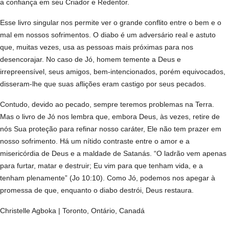
a confiança em seu Criador e Redentor.
Esse livro singular nos permite ver o grande conflito entre o bem e o
mal em nossos sofrimentos. O diabo é um adversário real e astuto
que, muitas vezes, usa as pessoas mais próximas para nos
desencorajar. No caso de Jó, homem temente a Deus e
irrepreensível, seus amigos, bem-intencionados, porém equivocados,
disseram-lhe que suas aflições eram castigo por seus pecados.
Contudo, devido ao pecado, sempre teremos problemas na Terra.
Mas o livro de Jó nos lembra que, embora Deus, às vezes, retire de
nós Sua proteção para refinar nosso caráter, Ele não tem prazer em
nosso sofrimento. Há um nítido contraste entre o amor e a
misericórdia de Deus e a maldade de Satanás. “O ladrão vem apenas
para furtar, matar e destruir; Eu vim para que tenham vida, e a
tenham plenamente” (Jo 10:10). Como Jó, podemos nos apegar à
promessa de que, enquanto o diabo destrói, Deus restaura.
Christelle Agboka | Toronto, Ontário, Canadá