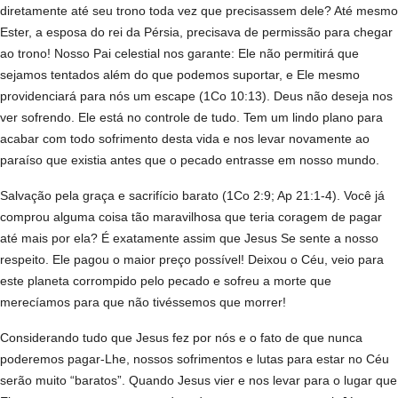
diretamente até seu trono toda vez que precisassem dele? Até mesmo
Ester, a esposa do rei da Pérsia, precisava de permissão para chegar
ao trono! Nosso Pai celestial nos garante: Ele não permitirá que
sejamos tentados além do que podemos suportar, e Ele mesmo
providenciará para nós um escape (1Co 10:13). Deus não deseja nos
ver sofrendo. Ele está no controle de tudo. Tem um lindo plano para
acabar com todo sofrimento desta vida e nos levar novamente ao
paraíso que existia antes que o pecado entrasse em nosso mundo.
Salvação pela graça e sacrifício barato (1Co 2:9; Ap 21:1-4). Você já
comprou alguma coisa tão maravilhosa que teria coragem de pagar
até mais por ela? É exatamente assim que Jesus Se sente a nosso
respeito. Ele pagou o maior preço possível! Deixou o Céu, veio para
este planeta corrompido pelo pecado e sofreu a morte que
merecíamos para que não tivéssemos que morrer!
Considerando tudo que Jesus fez por nós e o fato de que nunca
poderemos pagar-Lhe, nossos sofrimentos e lutas para estar no Céu
serão muito “baratos”. Quando Jesus vier e nos levar para o lugar que