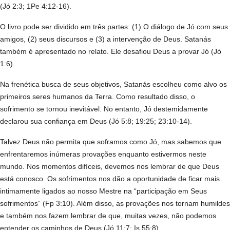
(Jó 2:3; 1Pe 4:12-16).
O livro pode ser dividido em três partes: (1) O diálogo de Jó com seus
amigos, (2) seus discursos e (3) a intervenção de Deus. Satanás
também é apresentado no relato. Ele desafiou Deus a provar Jó (Jó
1:6).
Na frenética busca de seus objetivos, Satanás escolheu como alvo os
primeiros seres humanos da Terra. Como resultado disso, o
sofrimento se tornou inevitável. No entanto, Jó destemidamente
declarou sua confiança em Deus (Jó 5:8; 19:25; 23:10-14).
Talvez Deus não permita que soframos como Jó, mas sabemos que
enfrentaremos inúmeras provações enquanto estivermos neste
mundo. Nos momentos difíceis, devemos nos lembrar de que Deus
está conosco. Os sofrimentos nos dão a oportunidade de ficar mais
intimamente ligados ao nosso Mestre na “participação em Seus
sofrimentos” (Fp 3:10). Além disso, as provações nos tornam humildes
e também nos fazem lembrar de que, muitas vezes, não podemos
entender os caminhos de Deus (Jó 11:7; Is 55:8).