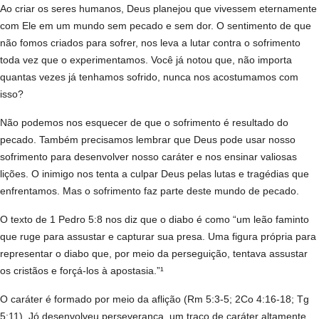
Ao criar os seres humanos, Deus planejou que vivessem eternamente
com Ele em um mundo sem pecado e sem dor. O sentimento de que
não fomos criados para sofrer, nos leva a lutar contra o sofrimento
toda vez que o experimentamos. Você já notou que, não importa
quantas vezes já tenhamos sofrido, nunca nos acostumamos com
isso?
Não podemos nos esquecer de que o sofrimento é resultado do
pecado. Também precisamos lembrar que Deus pode usar nosso
sofrimento para desenvolver nosso caráter e nos ensinar valiosas
lições. O inimigo nos tenta a culpar Deus pelas lutas e tragédias que
enfrentamos. Mas o sofrimento faz parte deste mundo de pecado.
O texto de 1 Pedro 5:8 nos diz que o diabo é como “um leão faminto
que ruge para assustar e capturar sua presa. Uma figura própria para
representar o diabo que, por meio da perseguição, tentava assustar
os cristãos e forçá-los à apostasia.”¹
O caráter é formado por meio da aflição (Rm 5:3-5; 2Co 4:16-18; Tg
5:11). Jó desenvolveu perseverança, um traço de caráter altamente