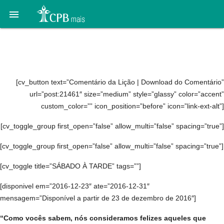

14. Lições do livro de Jó:
24 a 30 de dezembro
[cv_button text=”Comentário da Lição | Download do Comentário”
url=”post:21461″ size=”medium” style=”glassy” color=”accent”
custom_color=”” icon_position=”before” icon=”link-ext-alt”]
[cv_toggle_group first_open=”false” allow_multi=”false” spacing=”true”]
[cv_toggle_group first_open=”false” allow_multi=”false” spacing=”true”]
[cv_toggle title=”SÁBADO À TARDE” tags=””]
[disponivel em=”2016-12-23″ ate=”2016-12-31″
mensagem=”Disponível a partir de 23 de dezembro de 2016″]
“Como vocês sabem, nós consideramos felizes aqueles que