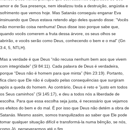
amor e de Sua presença, nem idealizou toda a destruição, angústia e
sofrimento que vemos hoje. Mas Satanás conseguiu enganar Eva
insinuando que Deus estava retendo algo deles quando disse: “Vocês
não morrerão coisa nenhuma! Deus disse isso porque sabe que,
quando vocês comerem a fruta dessa árvore, os seus olhos se
abrirão, e vocês serão como Deus, conhecendo o bem e o mal” (Gn
3:4, 5, NTLH).
Mas a verdade é que Deus “não recusa nenhum bem aos que vivem
com integridade” (Sl 84:11). Cada palavra de Deus é verdadeira,
porque “Deus não é homem para que minta” (Nm 23:19). Portanto,
fica claro que Ele não é culpado pelas consequências que surgiram
após a queda do homem. Ao contrário, Deus é reto e “justo em todos
os Seus caminhos” (Sl 145:17), e deu a todos nós a liberdade de
escolha. Para que essa escolha seja justa, é necessário que vejamos
os efeitos do bem e do mal. É por isso que Deus não detém a obra de
Satanás. Mesmo assim, somos tranquilizados ao saber que Ele pode
tomar qualquer situação difícil e transformá-la numa bênção, se nós,
como Jó, perseverarmos até o fim.