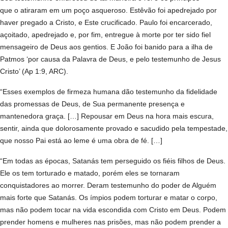
que o atiraram em um poço asqueroso. Estêvão foi apedrejado por
haver pregado a Cristo, e Este crucificado. Paulo foi encarcerado,
açoitado, apedrejado e, por fim, entregue à morte por ter sido fiel
mensageiro de Deus aos gentios. E João foi banido para a ilha de
Patmos ‘por causa da Palavra de Deus, e pelo testemunho de Jesus
Cristo’ (Ap 1:9, ARC).
“Esses exemplos de firmeza humana dão testemunho da fidelidade
das promessas de Deus, de Sua permanente presença e
mantenedora graça. […] Repousar em Deus na hora mais escura,
sentir, ainda que dolorosamente provado e sacudido pela tempestade,
que nosso Pai está ao leme é uma obra de fé. […]
“Em todas as épocas, Satanás tem perseguido os fiéis filhos de Deus.
Ele os tem torturado e matado, porém eles se tornaram
conquistadores ao morrer. Deram testemunho do poder de Alguém
mais forte que Satanás. Os ímpios podem torturar e matar o corpo,
mas não podem tocar na vida escondida com Cristo em Deus. Podem
prender homens e mulheres nas prisões, mas não podem prender a