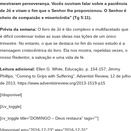
mostraram perseverança. Vocês ouviram falar sobre a paciência
de Jó e viram o fim que o Senhor lhe proporcionou. O Senhor é
cheio de compaixão e misericórdia” (Tg 5:11).
Prévia da semana:
O livro de Jó é tão complexo e multifacetado que
é difícil condensar todas as suas ideias nas lições de um único
trimestre. No entanto, o que se destaca no fim do nosso estudo é a
mensagem cristocêntrica do livro. Ela nos mostra, repetidas vezes, o
nosso Redentor, a salvação e uma vida de fé.
Leitura adicional:
Ellen G. White, Educação, p. 154-157; Jimmy
Phillips, “Coming to Grips with Suffering”, Adventist Review, 12 de julho
de 2013, https://www.adventistreview.org/2013-1519-p15
[/disponivel]
[/cv_toggle]
[cv_toggle title=”DOMINGO – Deus restaura” tags=””]
[disponivel em=”2016-12-23″ ate=”2016-12-31″