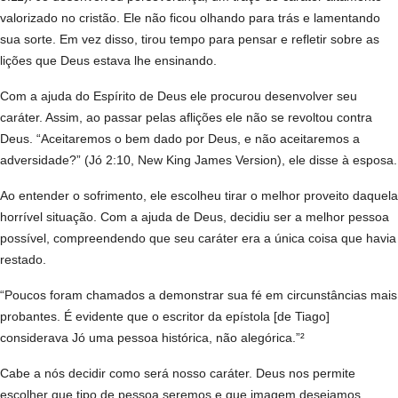
valorizado no cristão. Ele não ficou olhando para trás e lamentando
sua sorte. Em vez disso, tirou tempo para pensar e refletir sobre as
lições que Deus estava lhe ensinando.
Com a ajuda do Espírito de Deus ele procurou desenvolver seu
caráter. Assim, ao passar pelas aflições ele não se revoltou contra
Deus. “Aceitaremos o bem dado por Deus, e não aceitaremos a
adversidade?” (Jó 2:10, New King James Version), ele disse à esposa.
Ao entender o sofrimento, ele escolheu tirar o melhor proveito daquela
horrível situação. Com a ajuda de Deus, decidiu ser a melhor pessoa
possível, compreendendo que seu caráter era a única coisa que havia
restado.
“Poucos foram chamados a demonstrar sua fé em circunstâncias mais
probantes. É evidente que o escritor da epístola [de Tiago]
considerava Jó uma pessoa histórica, não alegórica.”²
Cabe a nós decidir como será nosso caráter. Deus nos permite
escolher que tipo de pessoa seremos e que imagem desejamos