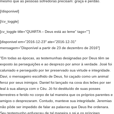
mesmo que as pessoas sofredoras precisam: graça e perdão.
[/disponivel]
[/cv_toggle]
[cv_toggle title=”QUARTA – Deus está ao leme” tags=””]
[disponivel em=”2016-12-23″ ate=”2016-12-31″
mensagem=”Disponível a partir de 23 de dezembro de 2016″]
“Em todas as épocas, as testemunhas designadas por Deus têm se
exposto às perseguições e ao desprezo por amor à verdade. José foi
caluniado e perseguido por ter preservado sua virtude e integridade.
Davi, o mensageiro escolhido de Deus, foi caçado como um animal
feroz por seus inimigos. Daniel foi lançado na cova dos leões por ser
leal à sua aliança com o Céu. Jó foi destituído de suas posses
terrestres e ferido no corpo de tal maneira que os próprios parentes e
amigos o desprezaram. Contudo, manteve sua integridade. Jeremias
não pôde ser impedido de falar as palavras que Deus lhe ordenara.
Seu testemunho enfureceu de tal maneira o rei e os príncipes