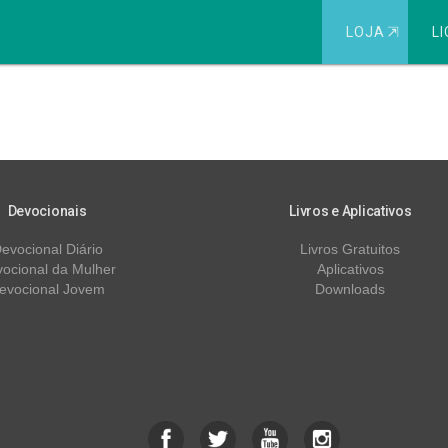
LOJA
⇱
LI
Devocionais
Livros e Aplicativos
evocional Diário
Livros Gratuitos
ocional da Mulher
Aplicativos
evocional Jovem
Downloads