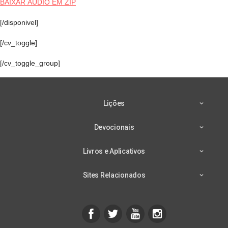
áudio
BAIXAR ÁUDIO EM ZIP
[/disponivel]
[/cv_toggle]
[/cv_toggle_group]
Lições
Devocionais
Livros e Aplicativos
Sites Relacionados