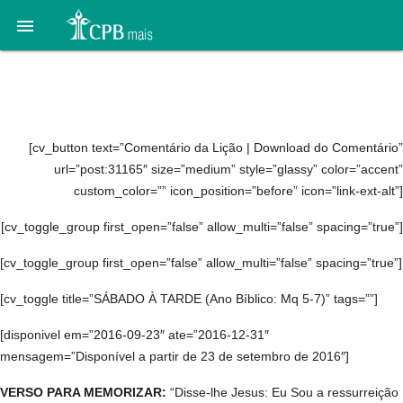

Áudio 01. O fim: 24 de
setembro a 1º de outubro
[cv_button text=”Comentário da Lição | Download do Comentário”
url=”post:31165″ size=”medium” style=”glassy” color=”accent”
custom_color=”” icon_position=”before” icon=”link-ext-alt”]
[cv_toggle_group first_open=”false” allow_multi=”false” spacing=”true”]
[cv_toggle_group first_open=”false” allow_multi=”false” spacing=”true”]
[cv_toggle title=”SÁBADO À TARDE (Ano Bíblico: Mq 5-7)” tags=””]
[disponivel em=”2016-09-23″ ate=”2016-12-31″
mensagem=”Disponível a partir de 23 de setembro de 2016″]
VERSO PARA MEMORIZAR:
“Disse-lhe Jesus: Eu Sou a ressurreição