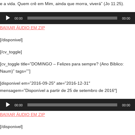
e a vida. Quem crê em Mim, ainda que morra, viverá” (Jo 11:25).
Tocador
00:00
00:00
de
áudio
BAIXAR ÁUDIO EM ZIP
[/disponivel]
[/cv_toggle]
[cv_toggle title=”DOMINGO – Felizes para sempre? (Ano Bíblico:
Naum)” tags=””]
[disponivel em=”2016-09-25″ ate=”2016-12-31″
mensagem=”Disponível a partir de 25 de setembro de 2016″]
Tocador
00:00
00:00
de
áudio
BAIXAR ÁUDIO EM ZIP
[/disponivel]