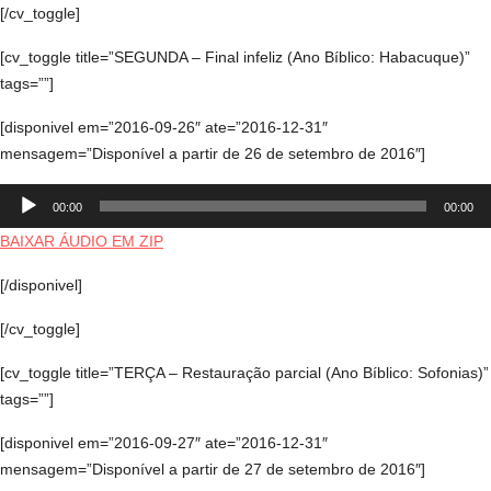
[/cv_toggle]
[cv_toggle title=”SEGUNDA – Final infeliz (Ano Bíblico: Habacuque)”
tags=””]
[disponivel em=”2016-09-26″ ate=”2016-12-31″
mensagem=”Disponível a partir de 26 de setembro de 2016″]
Tocador
00:00
00:00
de
áudio
BAIXAR ÁUDIO EM ZIP
[/disponivel]
[/cv_toggle]
[cv_toggle title=”TERÇA – Restauração parcial (Ano Bíblico: Sofonias)”
tags=””]
[disponivel em=”2016-09-27″ ate=”2016-12-31″
mensagem=”Disponível a partir de 27 de setembro de 2016″]