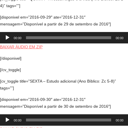
4)” tags=””]
[disponivel em=”2016-09-29″ ate=”2016-12-31″
mensagem=”Disponível a partir de 29 de setembro de 2016″]
Tocador
00:00
00:00
de
áudio
BAIXAR ÁUDIO EM ZIP
[/disponivel]
[/cv_toggle]
[cv_toggle title=”SEXTA – Estudo adicional (Ano Bíblico: Zc 5-8)”
tags=””]
[disponivel em=”2016-09-30″ ate=”2016-12-31″
mensagem=”Disponível a partir de 30 de setembro de 2016″]
Tocador
00:00
00:00
de