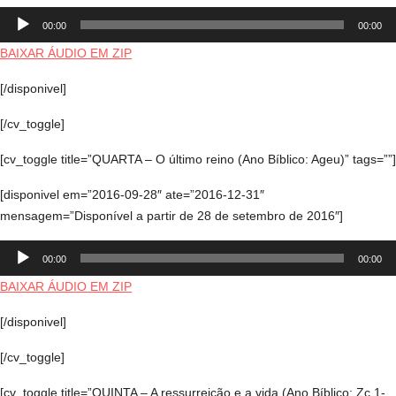
Tocador
00:00
00:00
de
áudio
BAIXAR ÁUDIO EM ZIP
[/disponivel]
[/cv_toggle]
[cv_toggle title=”QUARTA – O último reino (Ano Bíblico: Ageu)” tags=””]
[disponivel em=”2016-09-28″ ate=”2016-12-31″
mensagem=”Disponível a partir de 28 de setembro de 2016″]
Tocador
00:00
00:00
de
áudio
BAIXAR ÁUDIO EM ZIP
[/disponivel]
[/cv_toggle]
[cv_toggle title=”QUINTA – A ressurreição e a vida (Ano Bíblico: Zc 1-