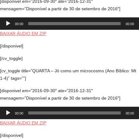
[disponivel em=”2016-09-30″ ate=”2016-12-31″
mensagem=”Disponível a partir de 30 de setembro de 2016″]
Tocador
00:00
00:00
de
áudio
BAIXAR ÁUDIO EM ZIP
[/disponivel]
[/cv_toggle]
[cv_toggle title=”QUARTA – Jó como um microcosmo (Ano Bíblico: Mt
1-4)” tags=””]
[disponivel em=”2016-09-30″ ate=”2016-12-31″
mensagem=”Disponível a partir de 30 de setembro de 2016″]
Tocador
00:00
00:00
de
áudio
BAIXAR ÁUDIO EM ZIP
[/disponivel]