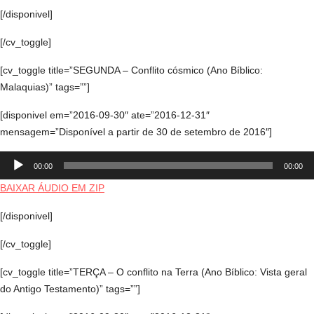
[/disponivel]
[/cv_toggle]
[cv_toggle title=”SEGUNDA – Conflito cósmico (Ano Bíblico:
Malaquias)” tags=””]
[disponivel em=”2016-09-30″ ate=”2016-12-31″
mensagem=”Disponível a partir de 30 de setembro de 2016″]
Tocador
00:00
00:00
de
áudio
BAIXAR ÁUDIO EM ZIP
[/disponivel]
[/cv_toggle]
[cv_toggle title=”TERÇA – O conflito na Terra (Ano Bíblico: Vista geral
do Antigo Testamento)” tags=””]