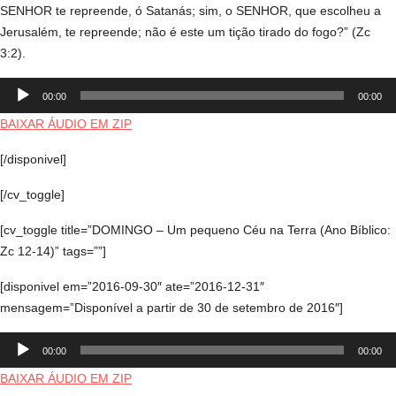
SENHOR te repreende, ó Satanás; sim, o SENHOR, que escolheu a
Jerusalém, te repreende; não é este um tição tirado do fogo?” (Zc
3:2).
Tocador
00:00
00:00
de
áudio
BAIXAR ÁUDIO EM ZIP
[/disponivel]
[/cv_toggle]
[cv_toggle title=”DOMINGO – Um pequeno Céu na Terra (Ano Bíblico:
Zc 12-14)” tags=””]
[disponivel em=”2016-09-30″ ate=”2016-12-31″
mensagem=”Disponível a partir de 30 de setembro de 2016″]
Tocador
00:00
00:00
de
áudio
BAIXAR ÁUDIO EM ZIP