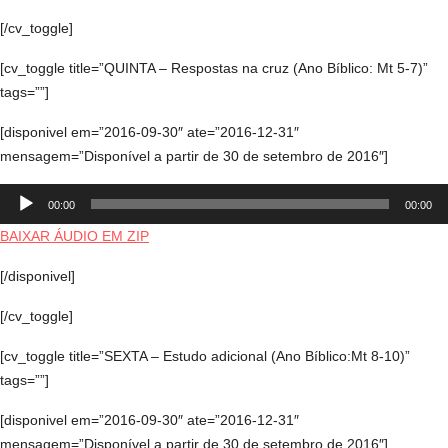
[/cv_toggle]
[cv_toggle title=”QUINTA – Respostas na cruz (Ano Bíblico: Mt 5-7)”
tags=””]
[disponivel em=”2016-09-30″ ate=”2016-12-31″
mensagem=”Disponível a partir de 30 de setembro de 2016″]
Tocador
00:00
00:00
de
áudio
BAIXAR ÁUDIO EM ZIP
[/disponivel]
[/cv_toggle]
[cv_toggle title=”SEXTA – Estudo adicional (Ano Bíblico:Mt 8-10)”
tags=””]
[disponivel em=”2016-09-30″ ate=”2016-12-31″
mensagem=”Disponível a partir de 30 de setembro de 2016″]