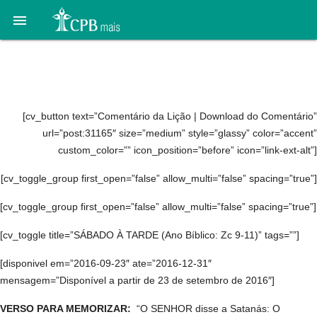

Áudio 02. O grande
conflito: 1 a 8 de outubro
[cv_button text=”Comentário da Lição | Download do Comentário”
url=”post:31165″ size=”medium” style=”glassy” color=”accent”
custom_color=”” icon_position=”before” icon=”link-ext-alt”]
[cv_toggle_group first_open=”false” allow_multi=”false” spacing=”true”]
[cv_toggle_group first_open=”false” allow_multi=”false” spacing=”true”]
[cv_toggle title=”SÁBADO À TARDE (Ano Bíblico: Zc 9-11)” tags=””]
[disponivel em=”2016-09-23″ ate=”2016-12-31″
mensagem=”Disponível a partir de 23 de setembro de 2016″]
VERSO PARA MEMORIZAR:
“O SENHOR disse a Satanás: O