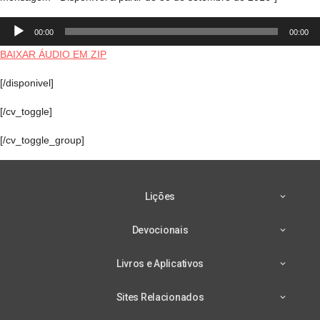
Tocador
00:00
00:00
de
áudio
BAIXAR ÁUDIO EM ZIP
[/disponivel]
[/cv_toggle]
[/cv_toggle_group]
Lições
Devocionais
Livros e Aplicativos
Sites Relacionados