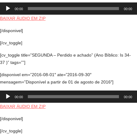
Tocador
00:00
00:00
de
áudio
BAIXAR ÁUDIO EM ZIP
[/disponivel]
[/cv_toggle]
[cv_toggle title=”SEGUNDA – Perdido e achado” (Ano Bíblico: Is 34-
37 )” tags=””]
[disponivel em=”2016-08-01″ ate=”2016-09-30″
mensagem=”Disponível a partir de 01 de agosto de 2016″]
Tocador
00:00
00:00
de
áudio
BAIXAR ÁUDIO EM ZIP
[/disponivel]
[/cv_toggle]