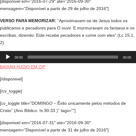
[disponivel em=”2016-07-29″ ate=”2016-09-30″
mensagem=”Disponível a partir de 29 de julho de 2016″]
VERSO PARA MEMORIZAR:
“Aproximavam-se de Jesus todos os
publicanos e pecadores para O ouvir. E murmuravam os fariseus e os
escribas, dizendo: Este recebe pecadores e come com eles” (Lc 15:1,
2).
Tocador
00:00
00:00
de
áudio
BAIXAR ÁUDIO EM ZIP
[/disponivel]
[/cv_toggle]
[cv_toggle title=”DOMINGO – Êxito unicamente pelos métodos de
Cristo” (Ano Bíblico: Is 30-33 )” tags=””]
[disponivel em=”2016-07-31″ ate=”2016-09-30″
mensagem=”Disponível a partir de 31 de julho de 2016″]