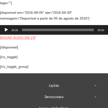
tags=””]
[disponivel em=”2016-08-05″ ate=”2016-09-30″
mensagem=”Disponível a partir de 05 de agosto de 2016″]
Tocador
00:00
00:00
de
áudio
BAIXAR ÁUDIO EM ZIP
[/disponivel]
[/cv_toggle]
[/cv_toggle_group]
Lições
Devocionais