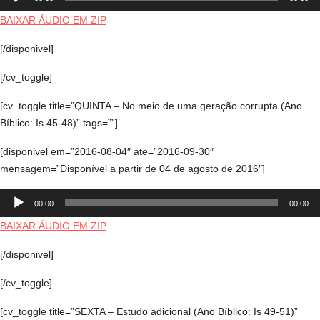
de
áudio
BAIXAR ÁUDIO EM ZIP
[/disponivel]
[/cv_toggle]
[cv_toggle title=”QUINTA – No meio de uma geração corrupta (Ano
Bíblico: Is 45-48)” tags=””]
[disponivel em=”2016-08-04″ ate=”2016-09-30″
mensagem=”Disponível a partir de 04 de agosto de 2016″]
Tocador
00:00
00:00
de
áudio
BAIXAR ÁUDIO EM ZIP
[/disponivel]
[/cv_toggle]
[cv_toggle title=”SEXTA – Estudo adicional (Ano Bíblico: Is 49-51)”