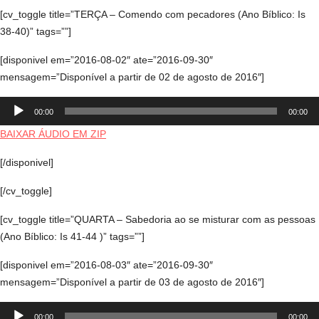
[cv_toggle title=”TERÇA – Comendo com pecadores (Ano Bíblico: Is
38-40)” tags=””]
[disponivel em=”2016-08-02″ ate=”2016-09-30″
mensagem=”Disponível a partir de 02 de agosto de 2016″]
Tocador
00:00
00:00
de
áudio
BAIXAR ÁUDIO EM ZIP
[/disponivel]
[/cv_toggle]
[cv_toggle title=”QUARTA – Sabedoria ao se misturar com as pessoas
(Ano Bíblico: Is 41-44 )” tags=””]
[disponivel em=”2016-08-03″ ate=”2016-09-30″
mensagem=”Disponível a partir de 03 de agosto de 2016″]
Tocador
00:00
00:00