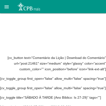

Áudio 06. Jesus Se
misturava com as
pessoas: 30 de julho a 6
de agosto
[cv_button text=”Comentário da Lição | Download do Comentário”
url=”post:21461″ size=”medium” style=”glassy” color=”accent”
custom_color=”” icon_position=”before” icon=”link-ext-alt”]
[cv_toggle_group first_open=”false” allow_multi=”false” spacing=”true”]
[cv_toggle_group first_open=”false” allow_multi=”false” spacing=”true”]
[cv_toggle title=”SÁBADO À TARDE (Ano Bíblico: Is 27-29)” tags=””]