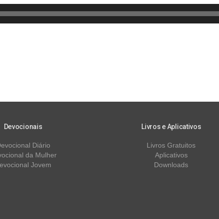
Devocionais
Livros e Aplicativos
evocional Diário
Livros Gratuitos
ocional da Mulher
Aplicativos
evocional Jovem
Downloads