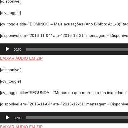
[/disponivel]
[/cv_toggle]
[cv_toggle title=”DOMINGO – Mais acusações (Ano Bíblico: At 1-3)” tag
[disponivel em=”2016-11-04″ ate=”2016-12-31″ mensagem=”Disponível
Tocador
00:00
de
áudio
BAIXAR ÁUDIO EM ZIP
[/disponivel]
[/cv_toggle]
[cv_toggle title=”SEGUNDA – “Menos do que merece a tua iniquidade” (A
[disponivel em=”2016-11-04″ ate=”2016-12-31″ mensagem=”Disponível
Tocador
00:00
de
áudio
BAIXAR ÁUDIO EM ZIP