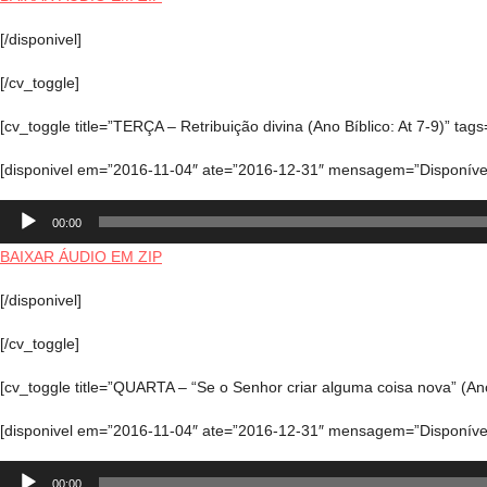
[/disponivel]
[/cv_toggle]
[cv_toggle title=”TERÇA – Retribuição divina (Ano Bíblico: At 7-9)” tags
[disponivel em=”2016-11-04″ ate=”2016-12-31″ mensagem=”Disponível
Tocador
00:00
de
áudio
BAIXAR ÁUDIO EM ZIP
[/disponivel]
[/cv_toggle]
[cv_toggle title=”QUARTA – “Se o Senhor criar alguma coisa nova” (Ano 
[disponivel em=”2016-11-04″ ate=”2016-12-31″ mensagem=”Disponível
Tocador
00:00