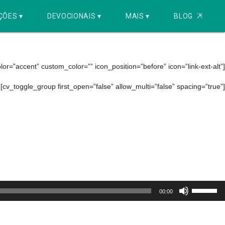
ÇÕES ▾
DEVOCIONAIS ▾
MAIS ▾
BLOG
⇱
r=”accent” custom_color=”” icon_position=”before” icon=”link-ext-alt”]
[cv_toggle_group first_open=”false” allow_multi=”false” spacing=”true”]
Use
00:00
as
setas
para