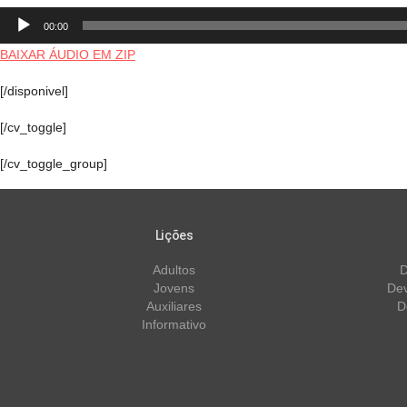
Tocador
00:00
de
áudio
BAIXAR ÁUDIO EM ZIP
[/disponivel]
[/cv_toggle]
[/cv_toggle_group]
Lições
Adultos
D
Jovens
Dev
Auxiliares
D
Informativo