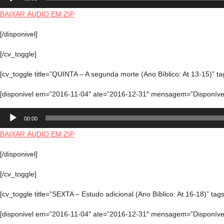
de
áudio
BAIXAR ÁUDIO EM ZIP
[/disponivel]
[/cv_toggle]
[cv_toggle title=”QUINTA – A segunda morte (Ano Bíblico: At 13-15)” ta
[disponivel em=”2016-11-04″ ate=”2016-12-31″ mensagem=”Disponível
Tocador
00:00
de
áudio
BAIXAR ÁUDIO EM ZIP
[/disponivel]
[/cv_toggle]
[cv_toggle title=”SEXTA – Estudo adicional (Ano Bíblico: At 16-18)” tags
[disponivel em=”2016-11-04″ ate=”2016-12-31″ mensagem=”Disponível