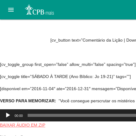

Áudio 07. Castigo retribut
[cv_button text=”Comentário da Lição | Down
[cv_toggle_group first_open=”false” allow_multi=”false” spacing=”true”]
[cv_toggle title=”SÁBADO À TARDE (Ano Bíblico: Jo 19-21)” tags=””]
[disponivel em=”2016-11-04″ ate=”2016-12-31″ mensagem=”Disponível
VERSO PARA MEMORIZAR:
“Você consegue perscrutar os mistérios 
Tocador
00:00
de
áudio
BAIXAR ÁUDIO EM ZIP