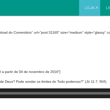
LOJA
⇱
LI
ivo: 5 a 12 de novembro
load do Comentário” url=”post:31165″ size=”medium” style=”glassy” colo
 a partir de 04 de novembro de 2016″]
de Deus? Pode sondar os limites do Todo-poderoso?” (Jó 11:7, NVI).