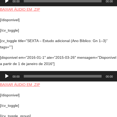
00:00
00:00
de
áudio
BAIXAR ÁUDIO EM .ZIP
[/disponivel]
[/cv_toggle]
[cv_toggle title=”SEXTA – Estudo adicional (Ano Bíblico: Gn 1–3)”
tags=””]
[disponivel em=”2016-01-1″ ate=”2015-03-26″ mensagem=”Disponível
a partir de 1 de janeiro de 2016″]
Tocador
00:00
00:00
de
áudio
BAIXAR ÁUDIO EM .ZIP
[/disponivel]
[/cv_toggle]
[/cv_toggle_group]