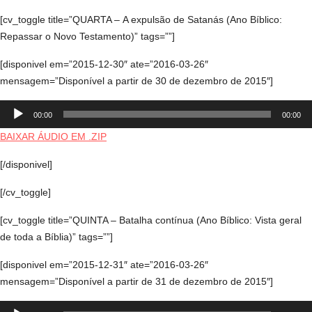
[cv_toggle title=”QUARTA – A expulsão de Satanás (Ano Bíblico:
Repassar o Novo Testamento)” tags=””]
[disponivel em=”2015-12-30″ ate=”2016-03-26″
mensagem=”Disponível a partir de 30 de dezembro de 2015″]
Tocador
00:00
00:00
de
áudio
BAIXAR ÁUDIO EM .ZIP
[/disponivel]
[/cv_toggle]
[cv_toggle title=”QUINTA – Batalha contínua (Ano Bíblico: Vista geral
de toda a Bíblia)” tags=””]
[disponivel em=”2015-12-31″ ate=”2016-03-26″
mensagem=”Disponível a partir de 31 de dezembro de 2015″]
Tocador