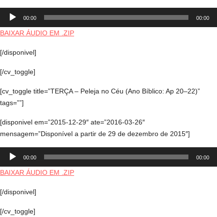
Tocador
00:00
00:00
de
áudio
BAIXAR ÁUDIO EM .ZIP
[/disponivel]
[/cv_toggle]
[cv_toggle title=”TERÇA – Peleja no Céu (Ano Bíblico: Ap 20–22)”
tags=””]
[disponivel em=”2015-12-29″ ate=”2016-03-26″
mensagem=”Disponível a partir de 29 de dezembro de 2015″]
Tocador
00:00
00:00
de
áudio
BAIXAR ÁUDIO EM .ZIP
[/disponivel]
[/cv_toggle]