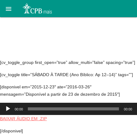

Áudio 1. Crise no Céu –
26 de dezembro a 2 de
janeiro
[cv_toggle_group first_open=”true” allow_multi=”false” spacing=”true”]
[cv_toggle title=”SÁBADO À TARDE (Ano Bíblico: Ap 12–14)” tags=””]
[disponivel em=”2015-12-23″ ate=”2016-03-26″
mensagem=”Disponível a partir de 23 de dezembro de 2015″]
Tocador
00:00
00:00
de
áudio
BAIXAR ÁUDIO EM .ZIP
[/disponivel]