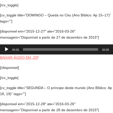
[/cv_toggle]
[cv_toggle title=”DOMINGO – Queda no Céu (Ano Bíblico: Ap 15–17)”
tags=””]
[disponivel em=”2015-12-27″ ate=”2016-03-26″
mensagem=”Disponível a partir de 27 de dezembro de 2015″]
Tocador
00:00
00:00
de
áudio
BAIXAR ÁUDIO EM .ZIP
[/disponivel]
[/cv_toggle]
[cv_toggle title=”SEGUNDA – O príncipe deste mundo (Ano Bíblico: Ap
18, 19)” tags=””]
[disponivel em=”2015-12-28″ ate=”2016-03-26″
mensagem=”Disponível a partir de 28 de dezembro de 2015″]