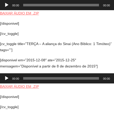
Tocador
00:00
00:00
de
áudio
BAIXAR ÁUDIO EM .ZIP
[/disponivel]
[/cv_toggle]
[cv_toggle title=”TERÇA – A aliança do Sinai (Ano Bíblico: 1 Timóteo)”
tags=””]
[disponivel em=”2015-12-08″ ate=”2015-12-25″
mensagem=”Disponível a partir de 8 de dezembro de 2015″]
Tocador
00:00
00:00
de
áudio
BAIXAR ÁUDIO EM .ZIP
[/disponivel]
[/cv_toggle]