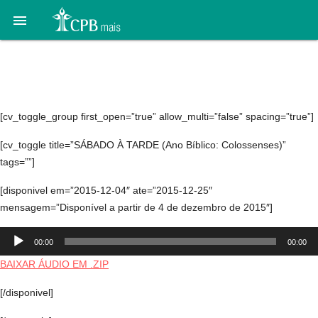

Áudio 11. A aliança – 5 a
12 de dezembro
[cv_toggle_group first_open=”true” allow_multi=”false” spacing=”true”]
[cv_toggle title=”SÁBADO À TARDE (Ano Bíblico: Colossenses)”
tags=””]
[disponivel em=”2015-12-04″ ate=”2015-12-25″
mensagem=”Disponível a partir de 4 de dezembro de 2015″]
Tocador
00:00
00:00
de
áudio
BAIXAR ÁUDIO EM .ZIP
[/disponivel]