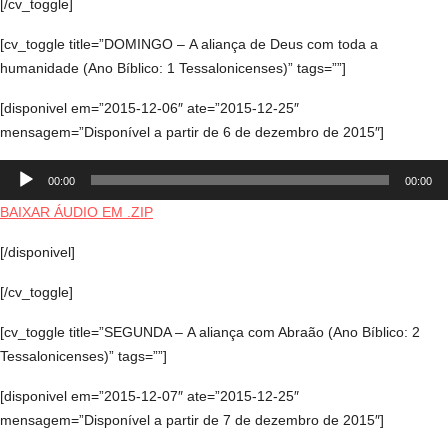
[/cv_toggle]
[cv_toggle title=”DOMINGO – A aliança de Deus com toda a
humanidade (Ano Bíblico: 1 Tessalonicenses)” tags=””]
[disponivel em=”2015-12-06″ ate=”2015-12-25″
mensagem=”Disponível a partir de 6 de dezembro de 2015″]
Tocador
00:00
00:00
de
áudio
BAIXAR ÁUDIO EM .ZIP
[/disponivel]
[/cv_toggle]
[cv_toggle title=”SEGUNDA – A aliança com Abraão (Ano Bíblico: 2
Tessalonicenses)” tags=””]
[disponivel em=”2015-12-07″ ate=”2015-12-25″
mensagem=”Disponível a partir de 7 de dezembro de 2015″]