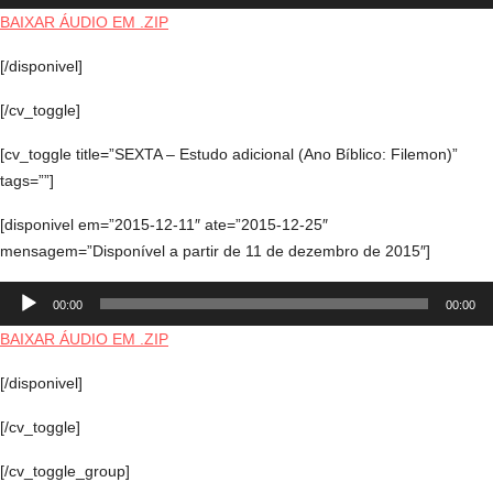
áudio
BAIXAR ÁUDIO EM .ZIP
[/disponivel]
[/cv_toggle]
[cv_toggle title=”SEXTA – Estudo adicional (Ano Bíblico: Filemon)”
tags=””]
[disponivel em=”2015-12-11″ ate=”2015-12-25″
mensagem=”Disponível a partir de 11 de dezembro de 2015″]
Tocador
00:00
00:00
de
áudio
BAIXAR ÁUDIO EM .ZIP
[/disponivel]
[/cv_toggle]
[/cv_toggle_group]