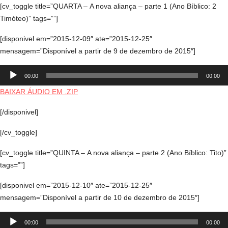
[cv_toggle title=”QUARTA – A nova aliança – parte 1 (Ano Bíblico: 2
Timóteo)” tags=””]
[disponivel em=”2015-12-09″ ate=”2015-12-25″
mensagem=”Disponível a partir de 9 de dezembro de 2015″]
Tocador
00:00
00:00
de
áudio
BAIXAR ÁUDIO EM .ZIP
[/disponivel]
[/cv_toggle]
[cv_toggle title=”QUINTA – A nova aliança – parte 2 (Ano Bíblico: Tito)”
tags=””]
[disponivel em=”2015-12-10″ ate=”2015-12-25″
mensagem=”Disponível a partir de 10 de dezembro de 2015″]
Tocador
00:00
00:00
de