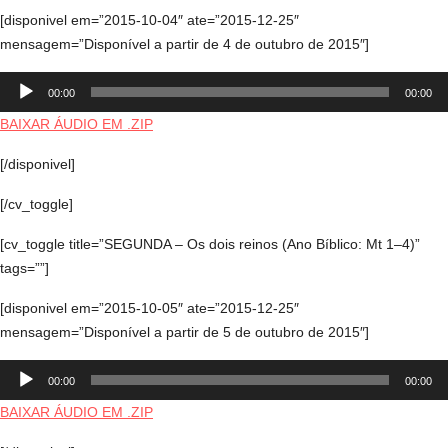
[disponivel em=”2015-10-04″ ate=”2015-12-25″
mensagem=”Disponível a partir de 4 de outubro de 2015″]
Tocador
00:00
00:00
de
áudio
BAIXAR ÁUDIO EM .ZIP
[/disponivel]
[/cv_toggle]
[cv_toggle title=”SEGUNDA – Os dois reinos (Ano Bíblico: Mt 1–4)”
tags=””]
[disponivel em=”2015-10-05″ ate=”2015-12-25″
mensagem=”Disponível a partir de 5 de outubro de 2015″]
Tocador
00:00
00:00
de
áudio
BAIXAR ÁUDIO EM .ZIP