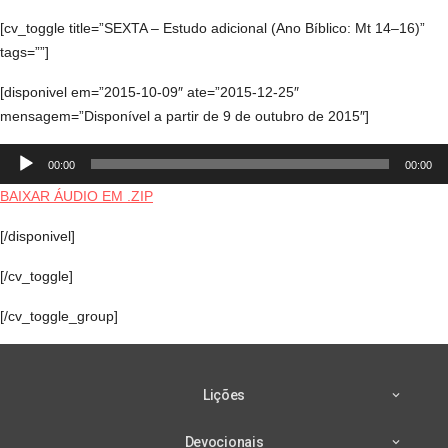
[cv_toggle title=”SEXTA – Estudo adicional (Ano Bíblico: Mt 14–16)”
tags=””]
[disponivel em=”2015-10-09″ ate=”2015-12-25″
mensagem=”Disponível a partir de 9 de outubro de 2015″]
Tocador
00:00
00:00
de
áudio
BAIXAR ÁUDIO EM .ZIP
[/disponivel]
[/cv_toggle]
[/cv_toggle_group]
Lições
Devocionais