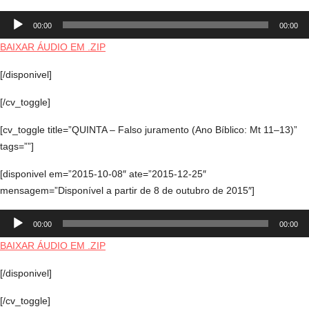
Tocador
00:00
00:00
de
áudio
BAIXAR ÁUDIO EM .ZIP
[/disponivel]
[/cv_toggle]
[cv_toggle title=”QUINTA – Falso juramento (Ano Bíblico: Mt 11–13)”
tags=””]
[disponivel em=”2015-10-08″ ate=”2015-12-25″
mensagem=”Disponível a partir de 8 de outubro de 2015″]
Tocador
00:00
00:00
de
áudio
BAIXAR ÁUDIO EM .ZIP
[/disponivel]
[/cv_toggle]