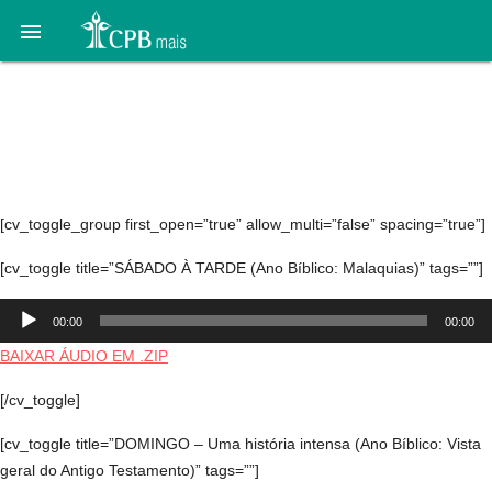

Áudio 2. A crise (interna e
externa) – 3 a 10 de
outubro
[cv_toggle_group first_open=”true” allow_multi=”false” spacing=”true”]
[cv_toggle title=”SÁBADO À TARDE (Ano Bíblico: Malaquias)” tags=””]
Tocador
00:00
00:00
de
áudio
BAIXAR ÁUDIO EM .ZIP
[/cv_toggle]
[cv_toggle title=”DOMINGO – Uma história intensa (Ano Bíblico: Vista
geral do Antigo Testamento)” tags=””]