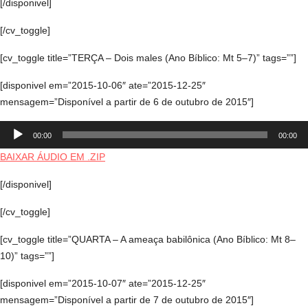
[/disponivel]
[/cv_toggle]
[cv_toggle title=”TERÇA – Dois males (Ano Bíblico: Mt 5–7)” tags=””]
[disponivel em=”2015-10-06″ ate=”2015-12-25″
mensagem=”Disponível a partir de 6 de outubro de 2015″]
Tocador
00:00
00:00
de
áudio
BAIXAR ÁUDIO EM .ZIP
[/disponivel]
[/cv_toggle]
[cv_toggle title=”QUARTA – A ameaça babilônica (Ano Bíblico: Mt 8–
10)” tags=””]
[disponivel em=”2015-10-07″ ate=”2015-12-25″
mensagem=”Disponível a partir de 7 de outubro de 2015″]