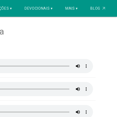
ÇÕES ▾
DEVOCIONAIS ▾
MAIS ▾
BLOG
⇱
ca