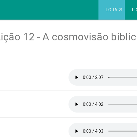
LOJA
⇱
LI
ição 12 - A cosmovisão bíbli