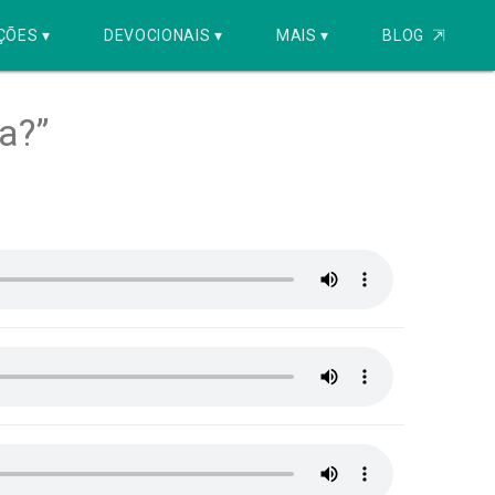
ÇÕES ▾
DEVOCIONAIS ▾
MAIS ▾
BLOG
⇱
a?”