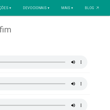
ÇÕES ▾
DEVOCIONAIS ▾
MAIS ▾
BLOG
⇱
fim