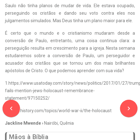
Saulo não tinha planos de mudar de vida. Ele estava ocupado,
perseguindo os cristãos e dando seu voto contra eles nos
julgamentos simulados. Mas Deus tinha um plano maior para ele.
É certo que o mundo e o cristianismo mudaram desde a
conversão de Paulo, entretanto, uma coisa continua clara: a
perseguição resulta em crescimento para a igreja. Nesta semana
estudaremos sobre a conversão de Paulo, um perseguidor e
acusador dos cristãos que se tornou um dos mais brilhantes
apóstolos de Cristo. O que podemos aprender com sua vida?
1.https://www.usatoday.com/story/news/politics/2017/01/27/trum
fails-mention-jews-holocaust-remembrance-
statement/97150252/
navigate_before
navigate_next
2. www.history.com/topics/world-war-ii/the-holocaust
Jackline Mwende ›
Nairóbi, Quênia
Mãos à Bíblia