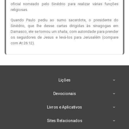
oficial nomeado pelo Sinédrio para realizar várias funções
religiosas.
Quando Paulo pediu ao sumo sacerdote, o presidente do
Sinédrio, que lhe desse cartas dirigidas às sinagogas em
Damasco, ele se tornou um
shalia
, com autoridade para prender
os seguidores de Jesus e levá-los para Jerusalém (compare
com At 26:12).
Lições
Devocionais
Livros e Aplicativos
Sites Relacionados