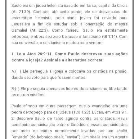
Saulo era um judeu helenista nascido em Tarso, capital da Cilícia
(At 21:39). Contudo, até certo ponto, ele se desvinculou do
estereótipo helenista, pois ainda jovem foi enviado para
Jerusalém a fim de estudar sob a orientação do mestre
Gamaliel (At 22:3). Como fariseu, Saulo era estritamente
ortodoxo, embora seu zelo beirasse o fanatismo (Gl 1:14). Com
sua conversão, o cristianismo mudou para sempre.
1. Leia Atos 26:9-11. Como Paulo descreveu suas ações
contra a igreja? Assinale a alternativa correta:
A.( ) Ele perseguia a igreja e colocava os cristãos na prisão,
dando seu voto para que fossem mortos.
B.( ) Ele perseguia apenas os líderes do cristianismo, libertando
os outros cristãos.
Paulo afirmou em outra passagem que o evangelho era uma
pedra de tropeço para os judeus (1Co 1:23). Lucas, em Atos 9:1,
2, descreve Saulo de Tarso agindo contra os cristãos. Havia
constante comunicação entre o Sinédrio e essas comunidades
por meio de cartas normalmente levadas por um
shalia
,
“enviado” (do hebraico
shala
,
“enviar”). Um
shalia
era um agente