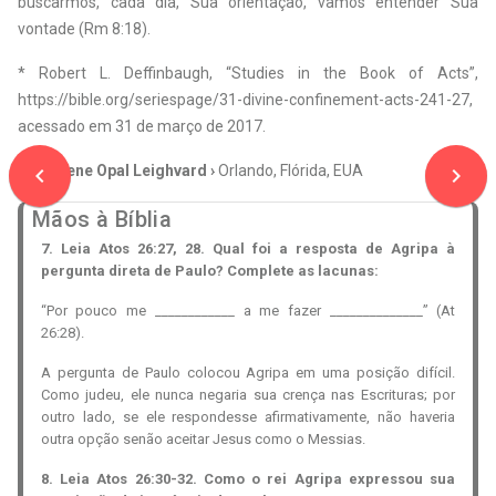
buscarmos, cada dia, Sua orientação, vamos entender Sua
vontade (Rm 8:18).
* Robert L. Deffinbaugh, “Studies in the Book of Acts”,
https://bible.org/seriespage/31-divine-confinement-acts-241-27,
acessado em 31 de março de 2017.
Autherene Opal Leighvard ›
Orlando, Flórida, EUA
navigate_before
navigate_next
Mãos à Bíblia
7. Leia Atos 26:27, 28. Qual foi a resposta de Agripa à
pergunta direta de Paulo? Complete as lacunas:
“Por pouco me
____________
a me fazer
______________
” (At
26:28).
A pergunta de Paulo colocou Agripa em uma posição difícil.
Como judeu, ele nunca negaria sua crença nas Escrituras; por
outro lado, se ele respondesse afirmativamente, não haveria
outra opção senão aceitar Jesus como o Messias.
8. Leia Atos 26:30-32. Como o rei Agripa expressou sua