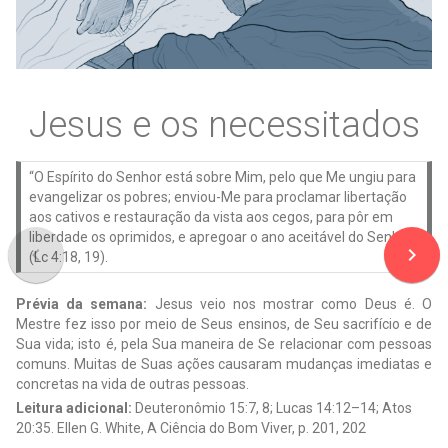
Jesus e os necessitados
“O Espírito do Senhor está sobre Mim, pelo que Me ungiu para
evangelizar os pobres; enviou-Me para proclamar libertação
aos cativos e restauração da vista aos cegos, para pôr em
liberdade os oprimidos, e apregoar o ano aceitável do Senhor”
navigate_before
navigate_next
(Lc 4:18, 19).
Prévia da semana:
Jesus veio nos mostrar como Deus é. O
Mestre fez isso por meio de Seus ensinos, de Seu sacrifício e de
Sua vida; isto é, pela Sua maneira de Se relacionar com pessoas
comuns. Muitas de Suas ações causaram mudanças imediatas e
concretas na vida de outras pessoas.
Leitura adicional:
Deuteronômio 15:7, 8; Lucas 14:12–14; Atos
20:35. Ellen G. White, A Ciência do Bom Viver, p. 201, 202