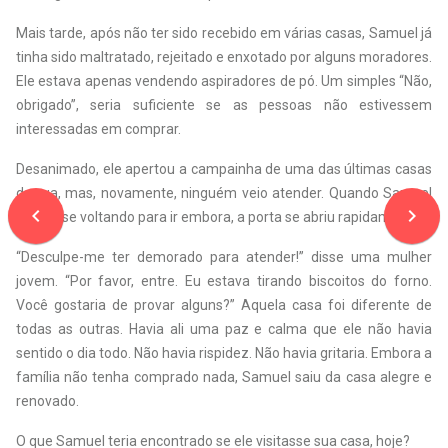
Mais tarde, após não ter sido recebido em várias casas, Samuel já
tinha sido maltratado, rejeitado e enxotado por alguns moradores.
Ele estava apenas vendendo aspiradores de pó. Um simples “Não,
obrigado”, seria suficiente se as pessoas não estivessem
interessadas em comprar.
Desanimado, ele apertou a campainha de uma das últimas casas
da rua, mas, novamente, ninguém veio atender. Quando Samuel
navigate_before
navigate_next
estava se voltando para ir embora, a porta se abriu rapidamente.
“Desculpe-me ter demorado para atender!” disse uma mulher
jovem. “Por favor, entre. Eu estava tirando biscoitos do forno.
Você gostaria de provar alguns?” Aquela casa foi diferente de
todas as outras. Havia ali uma paz e calma que ele não havia
sentido o dia todo. Não havia rispidez. Não havia gritaria. Embora a
família não tenha comprado nada, Samuel saiu da casa alegre e
renovado.
O que Samuel teria encontrado se ele visitasse sua casa, hoje?