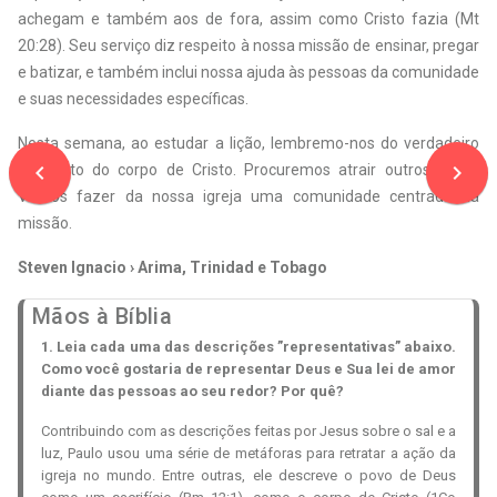
achegam e também aos de fora, assim como Cristo fazia (Mt
20:28). Seu serviço diz respeito à nossa missão de ensinar, pregar
e batizar, e também inclui nossa ajuda às pessoas da comunidade
e suas necessidades específicas.
Nesta semana, ao estudar a lição, lembremo-nos do verdadeiro
navigate_before
navigate_next
propósito do corpo de Cristo. Procuremos atrair outros a Ele.
Vamos fazer da nossa igreja uma comunidade centrada na
missão.
Steven Ignacio › Arima, Trinidad e Tobago
Mãos à Bíblia
1. Leia cada uma das descrições ”representativas” abaixo.
Como você gostaria de representar Deus e Sua lei de amor
diante das pessoas ao seu redor? Por quê?
Contribuindo com as descrições feitas por Jesus sobre o sal e a
luz, Paulo usou uma série de metáforas para retratar a ação da
igreja no mundo. Entre outras, ele descreve o povo de Deus