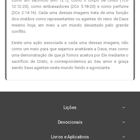
como um sacrifício (Rm 12:1), como o corpo de Cristo (1Co
12:12-20), como
embaixadores (2Co 5:18-20)
e como perfume
(2Co 2:14-16). Cada uma dessas imagens trata de uma função
dos cristãos como representantes ou agentes do reino de Deus
mesmo hoje, em meio a um mundo devastado pelo grande
conflito.
Existe uma ação associada a cada uma dessas imagens, não
como um meio para que sejamos aceitáveis a Deus, mas como
uma demonstração de que já fomos aceitos por Ele mediante o
sacrifício de Cristo, e correspondemos ao Seu amor e graça
sendo Seus agentes neste mundo ferido e agonizante.
Lições
Devocionais
Livros e Aplicativos