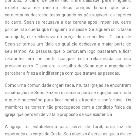
Contudo, o carro de Sean não tinha utilidade para ninguém,
exceto para ele mesmo. Seus amigos tinham que ouvir
comentários desrespeitosos quando os pés sujavam os tapetes
do carro. Sean se recusava a dar carona após limpar seu carro
porque não queria que ninguém o sujasse. Se alguém solicitasse
sua ajuda, ele reclamava do preço do combustível. O carro de
Sean se tornou um ídolo ao qual ele dedicava a maior parte de
seu tempo. As pessoas que o cercavam logo passaram a ficar
relutantes em lhe pedir qualquer coisa relacionada ao seu
precioso carro. O pior era o orgulho de Sean que o impedia de
perceber a frieza e indiferença com que tratava as pessoas.
Como uma comunidade organizada, muitas igrejas se encontram
na situação de Sean. Fazem o máximo para se equipar com tudo
o que é necessário para ficar bonita, atraente e confortável. Os
membros se tornam tão preocupados com a condição física da
igreja que perdem de vista o propósito de sua existência.
A igreja foi estabelecida para servir de farol, uma luz de
esperança e o corpo de Cristo. Seu objetivo é servir os que a ela se