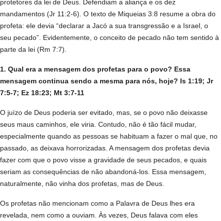
protetores da lei de Deus. Defendiam a aliança e os dez
mandamentos (Jr 11:2-6). O texto de Miqueias 3:8 resume a obra do
profeta: ele devia “declarar a Jacó a sua transgressão e a Israel, o
seu pecado”. Evidentemente, o conceito de pecado não tem sentido à
parte da lei (Rm 7:7).
1. Qual era a mensagem dos profetas para o povo? Essa
mensagem continua sendo a mesma para nós, hoje? Is 1:19; Jr
7:5-7; Ez 18:23; Mt 3:7-11
O juízo de Deus poderia ser evitado, mas, se o povo não deixasse
seus maus caminhos, ele viria. Contudo, não é tão fácil mudar,
especialmente quando as pessoas se habituam a fazer o mal que, no
passado, as deixava horrorizadas. A mensagem dos profetas devia
fazer com que o povo visse a gravidade de seus pecados, e quais
seriam as consequências de não abandoná-los. Essa mensagem,
naturalmente, não vinha dos profetas, mas de Deus.
Os profetas não mencionam como a Palavra de Deus lhes era
revelada, nem como a ouviam. Às vezes, Deus falava com eles