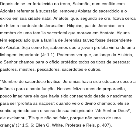
Depois de se ter fortalecido no trono, Salomão, num conflito com
Adonias referente à sucessão, removeu Abiatar do sacerdócio e o
exilou em sua cidade natal, Anatote, que, segundo se crê, ficava cerca
de 5 km a nordeste de Jerusalém. Hilquias, pai de Jeremias, era
membro de uma família sacerdotal que morava em Anatote. Alguns
têm especulado que a família de Jeremias talvez fosse descendente
de Abiatar. Seja como for, sabemos que o jovem profeta vinha de uma
linhagem importante (Jr 1:1). Podemos ver que, ao longo da História,
o Senhor chamou para o ofício profético todos os tipos de pessoas:
pastores, mestres, pescadores, sacerdotes e outros.
“Membro do sacerdócio levítico, Jeremias havia sido educado desde a
infância para a santa função. Nesses felizes anos de preparação,
pouco imaginara ele que havia sido consagrado desde o nascimento
para ser ‘profeta às nações’; quando veio o divino chamado, ele se
sentiu oprimido com o senso de sua indignidade. ‘Ah Senhor Deus!’,
ele exclamou, ‘Eis que não sei falar, porque não passo de uma
criança’ (Jr 1:5, 6; Ellen G. White, Profetas e Reis, p. 407).