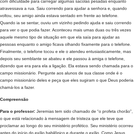
com dificuldade para carregar algumas sacolas pesadas enquanto
atravessava a rua. Saiu correndo para ajudar a senhora e, quando
voltou, seu amigo ainda estava sentado em frente ao telefone.
Quando ia se sentar, ouviu um vizinho pedindo ajuda e saiu correndo
para ver o que podia fazer. Aconteceu mais umas duas ou três vezes
aquele mesmo tipo de situação em que ela saía para ajudar as
pessoas enquanto o amigo ficava olhando fixamente para o telefone.
Finalmente, o telefone tocou e ele o atendeu entusiasticamente, mas
depois seu semblante se abateu e ele passou à amiga o telefone,
dizendo que era para ela a ligação. Ela estava sendo chamada para o
campo missionário. Pergunte aos alunos de sua classe onde é o
campo missionário deles e peça que eles sugiram o que Deus poderia
chamá-los a fazer.
Compreensão
Para o professor:
Jeremias tem sido chamado de “o profeta chorão”,
o que está relacionado à mensagem de tristeza que ele teve que
proclamar ao longo do seu ministério profético. Seu ministério ocorreu
antes do início do exílio babilônico e durante o exílio. Como Jesus,