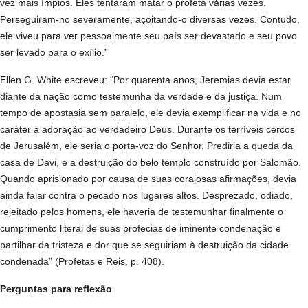
vez mais ímpios. Eles tentaram matar o profeta várias vezes.
Perseguiram-no severamente, açoitando-o diversas vezes. Contudo,
ele viveu para ver pessoalmente seu país ser devastado e seu povo
ser levado para o exílio.”
Ellen G. White escreveu: “Por quarenta anos, Jeremias devia estar
diante da nação como testemunha da verdade e da justiça. Num
tempo de apostasia sem paralelo, ele devia exemplificar na vida e no
caráter a adoração ao verdadeiro Deus. Durante os terríveis cercos
de Jerusalém, ele seria o porta-voz do Senhor. Prediria a queda da
casa de Davi, e a destruição do belo templo construído por Salomão.
Quando aprisionado por causa de suas corajosas afirmações, devia
ainda falar contra o pecado nos lugares altos. Desprezado, odiado,
rejeitado pelos homens, ele haveria de testemunhar finalmente o
cumprimento literal de suas profecias de iminente condenação e
partilhar da tristeza e dor que se seguiriam à destruição da cidade
condenada” (Profetas e Reis, p. 408).
Perguntas para reflexão