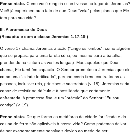
Pense nisto:
Como você reagiria se estivesse no lugar de Jeremias?
Você já experimentou o fato de que Deus “vela” pelos planos que Ele
tem para sua vida?
III. A promessa de Deus
(Recapitule com a classe Jeremias 1:17-19.)
O verso 17 chama Jeremias à ação (“cinge os lombos”, como alguém
que se prepara para uma tarefa séria, ou mesmo para a batalha,
prendendo na cintura as vestes longas). Mas aqueles que Deus
chama, Ele também capacita. O Senhor prometeu a Jeremias que ele,
como uma “cidade fortificada”, permaneceria firme contra todas as
pessoas, inclusive reis, príncipes e sacerdotes (v. 18). Jeremias seria
capaz de resistir ao ridículo e à hostilidade que certamente
enfrentaria. A promessa final é um “oráculo” do Senhor: “Eu sou
contigo” (v. 19).
Pense nisto:
De que forma as metáforas da cidade fortificada e da
coluna de ferro são aplicáveis à nossa vida? Como podemos deixar
de ser exageradamente sensíveis devido ao medo de ser