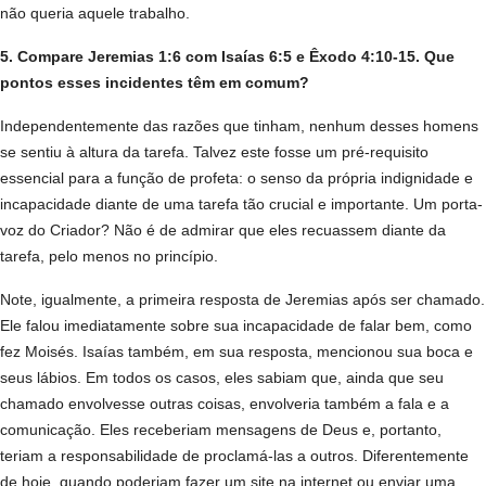
não queria aquele trabalho.
5. Compare Jeremias 1:6 com Isaías 6:5 e Êxodo 4:10-15. Que
pontos esses incidentes têm em comum?
Independentemente das razões que tinham, nenhum desses homens
se sentiu à altura da tarefa. Talvez este fosse um pré-requisito
essencial para a função de profeta: o senso da própria indignidade e
incapacidade diante de uma tarefa tão crucial e importante. Um porta-
voz do Criador? Não é de admirar que eles recuassem diante da
tarefa, pelo menos no princípio.
Note, igualmente, a primeira resposta de Jeremias após ser chamado.
Ele falou imediatamente sobre sua incapacidade de falar bem, como
fez Moisés. Isaías também, em sua resposta, mencionou sua boca e
seus lábios. Em todos os casos, eles sabiam que, ainda que seu
chamado envolvesse outras coisas, envolveria também a fala e a
comunicação. Eles receberiam mensagens de Deus e, portanto,
teriam a responsabilidade de proclamá-las a outros. Diferentemente
de hoje, quando poderiam fazer um site na internet ou enviar uma