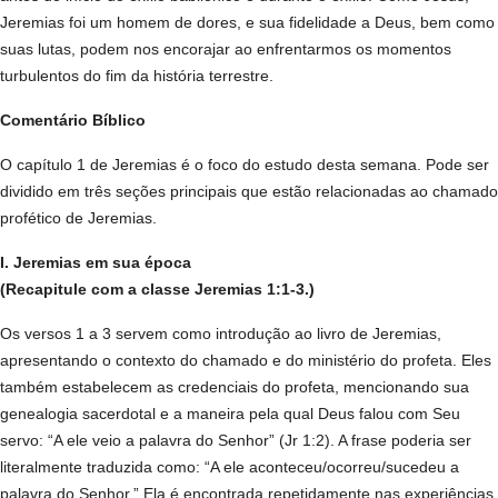
Jeremias foi um homem de dores, e sua fidelidade a Deus, bem como
suas lutas, podem nos encorajar ao enfrentarmos os momentos
turbulentos do fim da história terrestre.
Comentário Bíblico
O capítulo 1 de Jeremias é o foco do estudo desta semana. Pode ser
dividido em três seções principais que estão relacionadas ao chamado
profético de Jeremias.
I. Jeremias em sua época
(Recapitule com a classe Jeremias 1:1-3.)
Os versos 1 a 3 servem como introdução ao livro de Jeremias,
apresentando o contexto do chamado e do ministério do profeta. Eles
também estabelecem as credenciais do profeta, mencionando sua
genealogia sacerdotal e a maneira pela qual Deus falou com Seu
servo: “A ele veio a palavra do Senhor” (Jr 1:2). A frase poderia ser
literalmente traduzida como: “A ele aconteceu/ocorreu/sucedeu a
palavra do Senhor.” Ela é encontrada repetidamente nas experiências