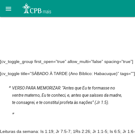

1. O chamado profético
de Jeremias – 26 de
setembro a 3 de outubro
[cv_toggle_group first_open=”true” allow_multi=”false” spacing=”true”]
[cv_toggle title=”SÁBADO À TARDE (Ano Bíblico: Habacuque)” tags=””]
VERSO PARA MEMORIZAR: “Antes que Eu te formasse no
ventre materno, Eu te conheci, e, antes que saísses da madre,
te consagrei, e te constituí profeta às nações” (Jr 1:5).
Leituras da semana: Is 1:19; Jr 7:5-7; 1Rs 2:26; Jr 1:1-5; Is 6:5; Jr 1:6-