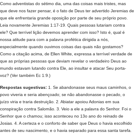
Como adventistas do sétimo dia, uma das coisas mais tristes, mas
que deve nos fazer pensar, é o fato de Deus ter advertido Jeremias de
que ele enfrentaria grande oposição por parte de seu próprio povo.
Leia novamente Jeremias 1:17-19. Quais pessoas lutariam contra
ele? Que terrível lição devemos aprender com isso? Isto é, qual é
nossa atitude para com a palavra profética dirigida a nós,
especialmente quando ouvimos coisas das quais não gostamos?
Como a citação acima, de Ellen White, expressa a terrível verdade de
que as próprias pessoas que deviam revelar o verdadeiro Deus ao
mundo estavam lutando contra Ele, ao insultar e atacar Seu porta-
voz? (Ver também Ec 1:9.)
Respostas sugestivas:
1. Se abandonasse seus maus caminhos, o
povo viveria e seria abençoado; se não abandonasse o pecado, o
juízo viria e traria destruição. 2. Abiatar apoiou Adonias em sua
conspiração contra Salomão. 3. Veio a ele a palavra do Senhor. Foi o
Senhor que o chamou; isso aconteceu no 13o ano do reinado de
Josias. 4. A certeza e o conforto de saber que Deus o havia escolhido
antes de seu nascimento, e o havia separado para essa santa tarefa.