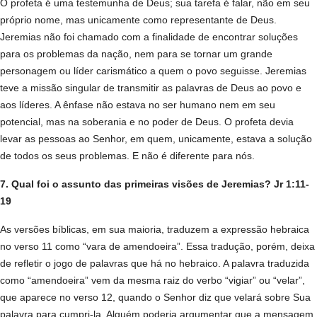
O profeta é uma testemunha de Deus; sua tarefa é falar, não em seu
próprio nome, mas unicamente como representante de Deus.
Jeremias não foi chamado com a finalidade de encontrar soluções
para os problemas da nação, nem para se tornar um grande
personagem ou líder carismático a quem o povo seguisse. Jeremias
teve a missão singular de transmitir as palavras de Deus ao povo e
aos líderes. A ênfase não estava no ser humano nem em seu
potencial, mas na soberania e no poder de Deus. O profeta devia
levar as pessoas ao Senhor, em quem, unicamente, estava a solução
de todos os seus problemas. E não é diferente para nós.
7. Qual foi o assunto das primeiras visões de Jeremias? Jr 1:11-
19
As versões bíblicas, em sua maioria, traduzem a expressão hebraica
no verso 11 como “vara de amendoeira”. Essa tradução, porém, deixa
de refletir o jogo de palavras que há no hebraico. A palavra traduzida
como “amendoeira” vem da mesma raiz do verbo “vigiar” ou “velar”,
que aparece no verso 12, quando o Senhor diz que velará sobre Sua
palavra para cumpri-la. Alguém poderia argumentar que a mensagem