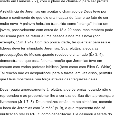
usado em Gênesis 2:7), com o plano de chamá-lo para ser profeta.
A relutância de Jeremias em aceitar o chamado de Deus teve por
base o sentimento de que ele era incapaz de falar e ao fato de ser
muito novo. A palavra hebraica traduzida como “criança” indica um
jovem, possivelmente com cerca de 18 a 20 anos; mas também pode
ser usada para se referir a uma pessoa ainda mais nova (por
exemplo, 1Sm 1:24). Com tão pouca idade, ter que falar para reis e
líderes deve ter intimidado Jeremias. Sua relutância ecoa as
preocupações de Moisés quando recebeu o chamado (Êx 3, 4),
demonstrando que essa foi uma reação que Jeremias teve em
comum com vários profetas bíblicos (bem como com Ellen G. White).
Tal reação não os desqualificou para a tarefa; em vez disso, permitiu
que Deus mostrasse Sua força através das fraquezas deles.
Deus reagiu amorosamente à relutância de Jeremias, quando não o
repreendeu e ao proporcionar-lhe a certeza de Sua divina presença e
livramento (Jr 1:7, 8). Deus realizou então um ato simbólico, tocando
a boca de Jeremias com “a mão” (v. 9), o que representa não só
purificação (ver Is 6:6, 7) como capacitação. Ele delineou a tarefa do