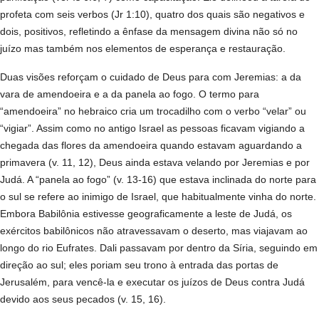
profeta com seis verbos (Jr 1:10), quatro dos quais são negativos e
dois, positivos, refletindo a ênfase da mensagem divina não só no
juízo mas também nos elementos de esperança e restauração.
Duas visões reforçam o cuidado de Deus para com Jeremias: a da
vara de amendoeira e a da panela ao fogo. O termo para
“amendoeira” no hebraico cria um trocadilho com o verbo “velar” ou
“vigiar”. Assim como no antigo Israel as pessoas ficavam vigiando a
chegada das flores da amendoeira quando estavam aguardando a
primavera (v. 11, 12), Deus ainda estava velando por Jeremias e por
Judá. A “panela ao fogo” (v. 13-16) que estava inclinada do norte para
o sul se refere ao inimigo de Israel, que habitualmente vinha do norte.
Embora Babilônia estivesse geograficamente a leste de Judá, os
exércitos babilônicos não atravessavam o deserto, mas viajavam ao
longo do rio Eufrates. Dali passavam por dentro da Síria, seguindo em
direção ao sul; eles poriam seu trono à entrada das portas de
Jerusalém, para vencê-la e executar os juízos de Deus contra Judá
devido aos seus pecados (v. 15, 16).