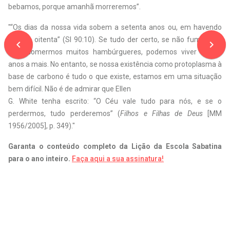
bebamos, porque amanhã morreremos”.
"“Os dias da nossa vida sobem a setenta anos ou, em havendo
vigor, a oitenta” (Sl 90:10). Se tudo der certo, se não fumarmos
navigate_before
navigate_next
nem comermos muitos hambúrgueres, podemos viver alguns
anos a mais. No entanto, se nossa existência como protoplasma à
base de carbono é tudo o que existe, estamos em uma situação
bem difícil. Não é de admirar que Ellen
G. White tenha escrito: “O Céu vale tudo para nós, e se o
perdermos, tudo perderemos” (
Filhos e Filhas de Deus
[MM
1956/2005], p. 349)."
Garanta o conteúdo completo da Lição da Escola Sabatina
para o ano inteiro.
Faça aqui a sua assinatura!