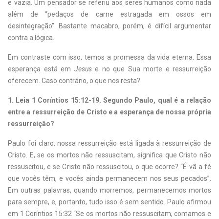
e vazia. Um pensador se referiu aos seres humanos como nada
além de “pedaços de carne estragada em ossos em
desintegração”. Bastante macabro, porém, é difícil argumentar
contra a lógica.
Em contraste com isso, temos a promessa da vida eterna. Essa
esperança está em
Jesus
e no que Sua morte e ressurreição
oferecem. Caso contrário, o que nos resta?
1.
Leia 1 Coríntios 15:12-19. Segundo Paulo, qual é a relação
entre a ressur
reição de Cristo e a esperança de nossa própria
ressurreição?
Paulo foi claro: nossa ressurreição está ligada à ressurreição de
Cristo. E, se os mortos não ressuscitam, significa que Cristo não
ressuscitou, e se Cristo não ressuscitou, o que ocorre? “É vã a fé
que vocês têm, e vocês ainda permanecem nos seus pecados”.
Em outras palavras, quando morremos, permanecemos mortos
para sempre, e, portanto, tudo isso é sem sentido. Paulo afirmou
em 1 Coríntios 15:32 “Se os mortos não ressuscitam, comamos e