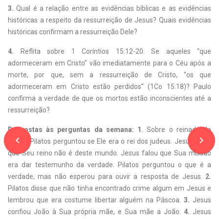
3.
Qual é a relação entre as evidências bíblicas e as evidências
históricas a respeito da ressurreição de Jesus? Quais evidências
históricas confirmam a ressurreição Dele?
4.
Reflita sobre 1 Coríntios 15:12-20. Se aqueles “que
adormeceram em Cristo” vão imediatamente para o Céu após a
morte, por que, sem a ressurreição de Cristo, “os que
adormeceram em Cristo estão perdidos” (1Co 15:18)? Paulo
confirma a verdade de que os mortos estão inconscientes até a
ressurreição?
Respostas às perguntas da semana: 1.
Sobre o reinado de
navigate_before
navigate_next
Jesus. Pilatos perguntou se Ele era o rei dos judeus. Jesus disse
que Seu reino não é deste mundo. Jesus falou que Sua missão
era dar testemunho da verdade. Pilatos perguntou o que é a
verdade, mas não esperou para ouvir a resposta de Jesus.
2.
Pilatos disse que não tinha encontrado crime algum em Jesus e
lembrou que era costume libertar alguém na Páscoa.
3.
Jesus
confiou João à Sua própria mãe, e Sua mãe a João.
4.
Jesus