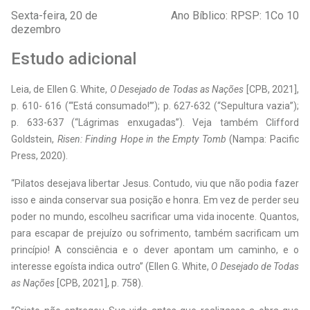
Sexta-feira, 20 de
Ano Bíblico: RPSP: 1Co 10
dezembro
Estudo adicional
L
eia, de Ellen G. White,
O Desejado de Todas as Nações
[CPB, 2021],
p. 610- 616 (“‘Está consumado!’”); p. 627-632 (“Sepultura vazia”);
p. 633-637 (“Lágrimas enxugadas”). Veja também Clifford
Goldstein,
Risen: Finding Hope in the Empty Tomb
(Nampa: Pacific
Press, 2020).
“Pilatos desejava libertar Jesus. Contudo, viu que não podia fazer
isso e ainda conservar sua posição e honra. Em vez de perder seu
poder no mundo, escolheu sacrificar uma vida inocente. Quantos,
para escapar de prejuízo ou sofrimento, também sacrificam um
princípio! A consciência e o dever apontam um caminho, e o
interesse egoísta indica outro” (Ellen G. White,
O Desejado de Todas
as Nações
[CPB, 2021], p. 758).