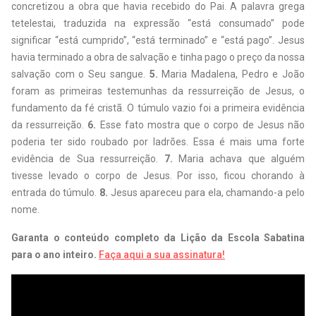
concretizou a obra que havia recebido do Pai. A palavra grega
tetelestai, traduzida na expressão “está consumado” pode
significar “está cumprido”, “está terminado” e “está pago”. Jesus
havia terminado a obra de salvação e tinha pago o preço da nossa
salvação com o Seu sangue.
5.
Maria Madalena, Pedro e João
foram as primeiras testemunhas da ressurreição de Jesus, o
fundamento da fé cristã. O túmulo vazio foi a primeira evidência
da ressurreição.
6.
Esse fato mostra que o corpo de Jesus não
poderia ter sido roubado por ladrões. Essa é mais uma forte
evidência de Sua ressurreição.
7.
Maria achava que alguém
tivesse levado o corpo de Jesus. Por isso, ficou chorando à
entrada do túmulo.
8.
Jesus apareceu para ela, chamando-a pelo
nome.
Garanta o conteúdo completo da Lição da Escola Sabatina
para o ano inteiro.
Faça aqui a sua assinatura!