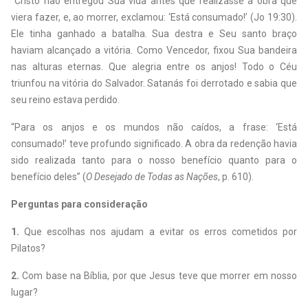
“Cristo não entregou Sua vida antes que realizasse a obra que
viera fazer, e, ao morrer, exclamou: ‘Está consumado!’ (Jo 19:30).
Ele tinha ganhado a batalha. Sua destra e Seu santo braço
haviam alcançado a vitória. Como Vencedor, fixou Sua bandeira
nas alturas eternas. Que alegria entre os anjos! Todo o Céu
triunfou na vitória do Salvador. Satanás foi derrotado e sabia que
seu reino estava perdido.
“Para os anjos e os mundos não caídos, a frase: ‘Está
consumado!’ teve profundo significado. A obra da redenção havia
sido realizada tanto para o nosso benefício quanto para o
benefício deles” (
O Desejado de Todas as Nações
, p. 610).
Perguntas para consideração
1.
Que escolhas nos ajudam a evitar os erros cometidos por
Pilatos?
2.
Com base na Bíblia, por que Jesus teve que morrer em nosso
lugar?