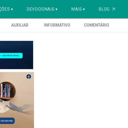
ÇÕES ▾
DEVOCIONAIS ▾
MAIS ▾
BLOG
⇱
AUXILIAR
INFORMATIVO
COMENTÁRIO