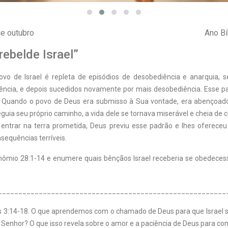
e outubro
Ano Bí
 rebelde Israel”
povo de Israel é repleta de episódios de desobediência e anarquia, 
iência, e depois sucedidos novamente por mais desobediência. Esse pa
. Quando o povo de Deus era submisso à Sua vontade, era abençoad
eguia seu próprio caminho, a vida dele se tornava miserável e cheia de 
l entrar na terra prometida, Deus previu esse padrão e lhes ofereceu
sequências terríveis.
onômio 28:1-14 e enumere quais bênçãos Israel receberia se obedeces
________________________________________________________
as 3:14-18. O que aprendemos com o chamado de Deus para que Israel 
 Senhor? O que isso revela sobre o amor e a paciência de Deus para c