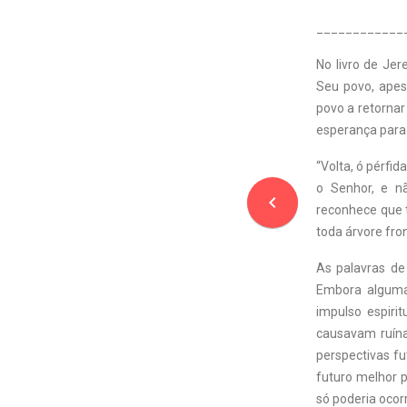
____________
No livro de Je
Seu povo, apes
povo a retornar
esperança para 
“Volta, ó pérfid
o Senhor, e n
navigate_before
reconhece que t
toda árvore fro
As palavras d
Embora algumas
impulso espiri
causavam ruína 
perspectivas f
futuro melhor p
só poderia ocorr