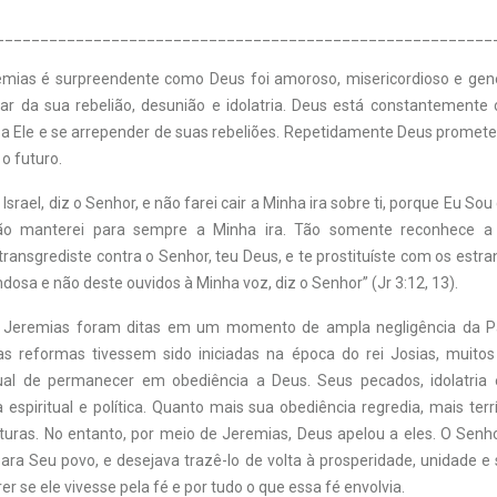
________________________________________________________
remias é surpreendente como Deus foi amoroso, misericordioso e ge
ar da sua rebelião, desunião e idolatria. Deus está constantemente
 a Ele e se arrepender de suas rebeliões. Repetidamente Deus promet
o futuro.
a Israel, diz o Senhor, e não farei cair a Minha ira sobre ti, porque Eu So
ão manterei para sempre a Minha ira. Tão somente reconhece a t
ransgrediste contra o Senhor, teu Deus, e te prostituíste com os estr
ndosa e não deste ouvidos à Minha voz, diz o Senhor” (Jr 3:12, 13).
e Jeremias foram ditas em um momento de ampla negligência da Pa
 reformas tivessem sido iniciadas na época do rei Josias, muito
tual de permanecer em obediência a Deus. Seus pecados, idolatria
espiritual e política. Quanto mais sua obediência regredia, mais ter
uturas. No entanto, por meio de Jeremias, Deus apelou a eles. O Senh
ara Seu povo, e desejava trazê-lo de volta à prosperidade, unidade e
er se ele vivesse pela fé e por tudo o que essa fé
envolvia.