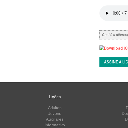
Qual é a difere
ASSINE A LI
Lições
Adultos
D
Jovens
Dev
Auxiliares
D
Informativo