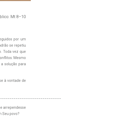
blico: Mt 8–10
seguidos por um
drão se repetiu
o. Toda vez que
conflitos. Mesmo
 a solução para
se à vontade de
______________________________
se arrependesse
om Seu povo?