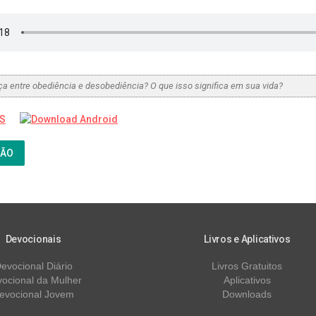
nça entre obediência e desobediência? O que isso significa em sua vida?
ÇÃO
Devocionais
Livros e Aplicativos
evocional Diário
Livros Gratuitos
ocional da Mulher
Aplicativos
evocional Jovem
Downloads