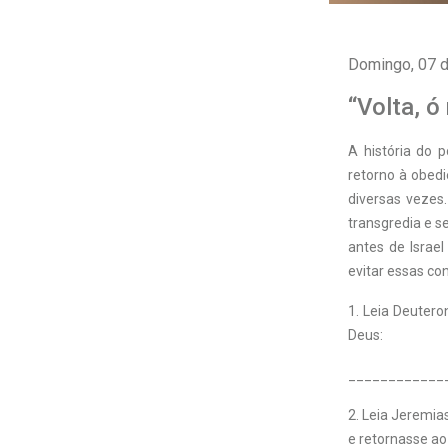
Domingo, 07 d
“Volta, ó
A
história do 
retorno à obed
diversas vezes
transgredia e s
antes de Israe
evitar essas con
1. Leia Deuter
Deus:
____________
2. Leia Jeremi
e retornasse ao