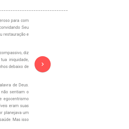
______________________________
neroso para com
 convidando Seu
eu restauração e
u compassivo, diz
ua iniquidade,
navigate_next
anhos debaixo de
lavra de Deus.
s não sentiam o
 e egocentrismo
ríveis eram suas
or planejava um
 saúde. Mas isso