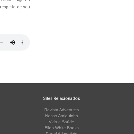
respeito de seu
Sites Relacionados
Revista Adventista
Nosso Amiguinho
Vida e Saúde
Ellen White Books
Portal Adventista