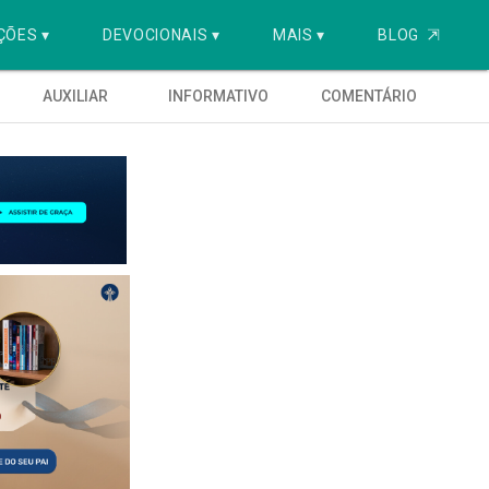
ÇÕES ▾
DEVOCIONAIS ▾
MAIS ▾
BLOG
⇱
AUXILIAR
INFORMATIVO
COMENTÁRIO