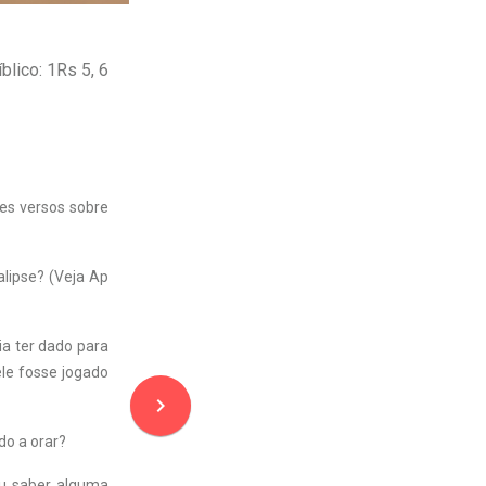
blico: 1Rs 5, 6
ses versos sobre
alipse? (Veja Ap
ia ter dado para
ele fosse jogado
navigate_next
do a orar?
ou saber alguma