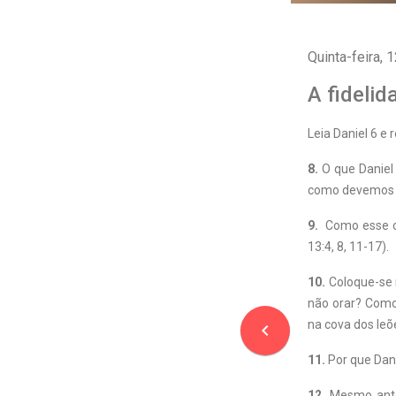
Quinta-feira, 1
A fidelid
Leia Daniel 6 e
8.
O que Daniel 
como devemos s
9.
Como esse cap
13:4, 8, 11-17).
10.
Coloque-se n
não orar? Como 
na cova dos leõ
navigate_before
11.
Por que Dan
12.
Mesmo antes