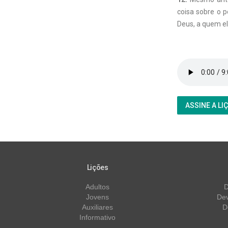
coisa sobre o 
Deus, a quem el
ASSINE A LI
Lições
Adultos
D
Jovens
Dev
Auxiliares
D
Informativo