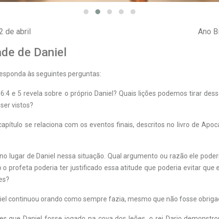
2 de abril
Ano Bí
ade de Daniel
 responda às seguintes perguntas:
6:4 e 5 revela sobre o próprio Daniel? Quais lições podemos tirar des
er vistos?
ítulo se relaciona com os eventos finais, descritos no livro de Apoc
o lugar de Daniel nessa situação. Qual argumento ou razão ele poder
o profeta poderia ter justificado essa atitude que poderia evitar que 
es?
iel continuou orando como sempre fazia, mesmo que não fosse obriga
 que Daniel fosse jogado na cova dos leões, o rei Dario demonstr