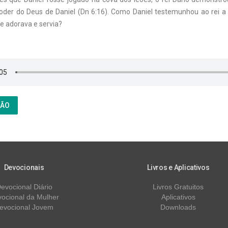
poder do Deus de Daniel (Dn 6:16). Como Daniel testemunhou ao rei a 
e adorava e servia?
ÇÃO
Devocionais
Livros e Aplicativos
evocional Diário
Livros Gratuitos
ocional da Mulher
Aplicativos
evocional Jovem
Downloads