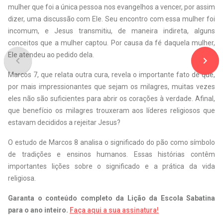
mulher que foi a única pessoa nos evangelhos a vencer, por assim
dizer, uma discussão com Ele. Seu encontro com essa mulher foi
incomum, e Jesus transmitiu, de maneira indireta, alguns
conceitos que a mulher captou. Por causa da fé daquela mulher,
Ele atendeu ao pedido dela.
navigate_before
navigate_next
M
arcos 7, que relata outra cura, revela o importante fato de que,
por mais impressionantes que sejam os milagres, muitas vezes
eles não são suficientes para abrir os corações à verdade. Afinal,
que benefício os milagres trouxeram aos líderes religiosos que
estavam decididos a rejeitar Jesus?
O
estudo de Marcos 8 analisa o significado do pão como símbolo
de tradições e ensinos humanos. Essas histórias contêm
importantes lições sobre o significado e a prática da vida
religiosa.
Garanta o conteúdo completo da Lição da Escola Sabatina
para o ano inteiro.
Faça aqui a sua assinatura!