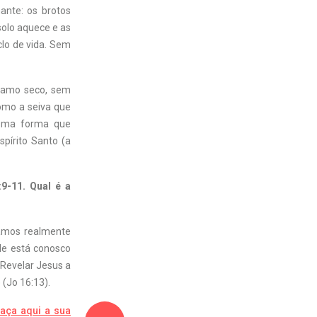
ante: os brotos
solo aquece e as
clo de vida. Sem
 ramo seco, sem
omo a seiva que
esma forma que
pírito Santo (a
9-11. Qual é a
jamos realmente
Ele está conosco
 Revelar Jesus a
 (Jo 16:13).
aça aqui a sua