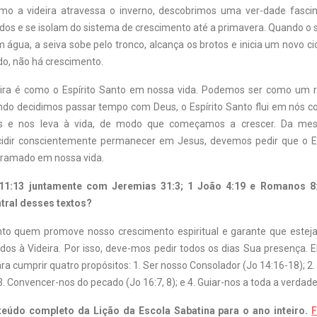
o a videira atravessa o inverno, descobrimos uma ver-dade fascin
dos e se isolam do sistema de crescimento até a primavera. Quando o 
 água, a seiva sobe pelo tronco, alcança os brotos e inicia um novo ci
ndo, não há crescimento.
eira é como o Espírito Santo em nossa vida. Podemos ser como um
ando decidimos passar tempo com Deus, o Espírito Santo flui em nós c
s e nos leva à vida, de modo que começamos a crescer. Da m
idir conscientemente permanecer em Jesus, devemos pedir que o Es
erramado em nossa vida.
 11:13 juntamente com Jeremias 31:3; 1 João 4:19 e Romanos 8:
ral desses textos?
anto quem promove nosso crescimento espiritual e garante que este
dos à Videira. Por isso, deve-mos pedir todos os dias Sua presença. 
ara cumprir quatro propósitos: 1. Ser nosso Consolador (Jo 14:16-18); 2.
3. Convencer-nos do pecado (Jo 16:7, 8); e 4. Guiar-nos a toda a verdade
teúdo completo da Lição da Escola Sabatina para o ano inteiro.
F