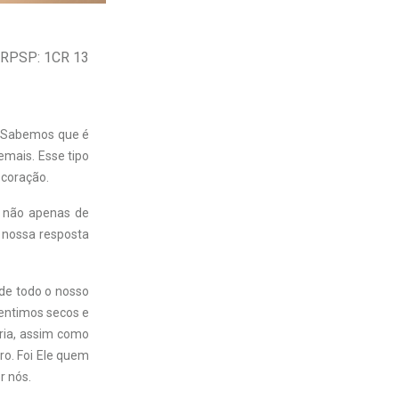
: RPSP: 1CR 13
a. Sabemos que é
emais. Esse tipo
 coração.
, não apenas de
e nossa resposta
 de todo o nosso
sentimos secos e
ria, assim como
o. Foi Ele quem
r nós.