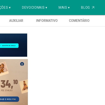
ÇÕES ▾
DEVOCIONAIS ▾
MAIS ▾
BLOG
⇱
AUXILIAR
INFORMATIVO
COMENTÁRIO