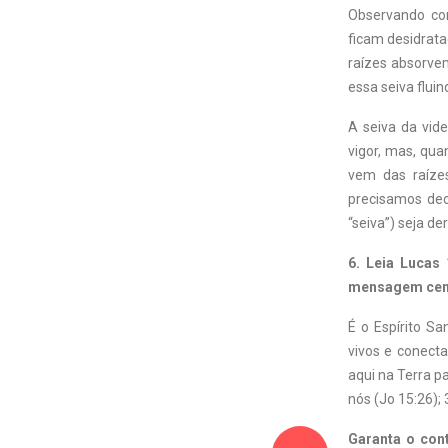
Observando com
ficam desidrata
raízes absorvem
essa seiva flui
A seiva da vid
vigor, mas, qu
vem das raíze
precisamos dec
“seiva”) seja d
6. Leia Lucas
mensagem cent
É o Espírito S
vivos e conecta
aqui na Terra p
nós (Jo 15:26); 
Garanta o con