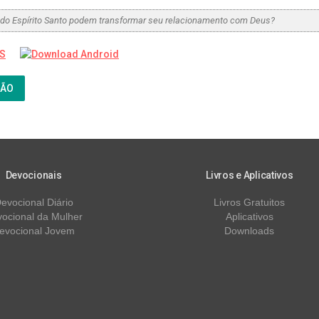
do Espírito Santo podem transformar seu relacionamento com Deus?
ÇÃO
Devocionais
Livros e Aplicativos
evocional Diário
Livros Gratuitos
ocional da Mulher
Aplicativos
evocional Jovem
Downloads