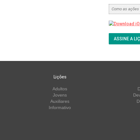
Como as ações 
ASSINE A LI
Lições
Adultos
D
Jovens
Dev
Auxiliares
D
Informativo