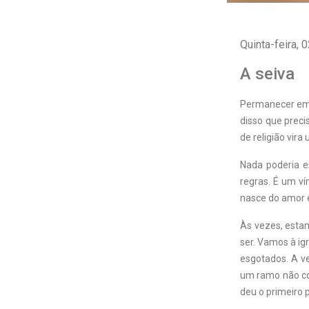
Quinta-feira, 0
A seiva
Permanecer em C
disso que preci
de religião vira
Nada poderia e
regras. É um ví
nasce do amor e
Às vezes, estam
ser. Vamos à ig
esgotados. A v
um ramo não co
deu o primeiro 