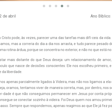
2 de abril
Ano Bíblico
risto pode, às vezes, parecer uma das tarefas mais difí-ceis da vid
samos, mas a correria do dia a dia nos arrasta, e tudo parece pesado d
 uma rotina árdua, porque se concentra no exterior, e não no que está no
star mais distante do que Deus deseja: um relacionamento de amor
nculo que nasce de decisões conscientes: Ele nos escolheu primeiro, 
 da liberdade.
os apenas parcialmente ligados à Videira, mas não nos ligamos a ela
reja, oramos, tentamos viver de maneira correta, mas, por dentro, nos 
er-dade é que não conseguimos permanecer em Jesus por conta próp
nsegue se conectar sozinho à videira. Foi Deus quem nos amou primeir
passo. Sempre que respondemos, apenas reagimos ao que Ele já fez po