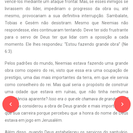
vencê-los mediante um ataque frontal. Mas, se esses inimigos se
livrassem do líder, impediriam o progresso da obra ou, até
mesmo, provocariam a sua definitiva interrupção. Sambalate,
Tobias e Gesém não desistiram. Mesmo que Neemias não
respondesse, eles continuaram tentando. Deve ter sido frustrante
para o servo de Deus ter que lidar com a oposição a cada
momento. Ele lhes respondeu: “Estou fazendo grande obra” (Ne
6:3).
Pelos padrões do mundo, Neemias estava fazendo uma grande
obra como copeiro do rei, visto que essa era uma ocupação de
prestígio, uma das mais importantes da terra, em que ele servia
como conselheiro do rei. Mas qual seria o propósito de construir
uma cidade que estava em ruínas, que não tinha nenhuma
importância aparente?
Isso era o que ele chamava de grande obra?
navigate_before
navigate_next
Neemias considerou a obra de Deus grande e mais importante do
que sua carreira porque percebeu que a honra do nome de Deus
estava em jogo em Jerusalém.
Além disso, quando Deus estabeleceu os serviços do santuário,