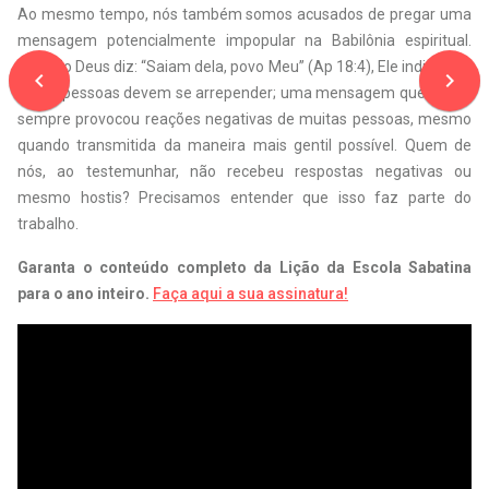
Ao mesmo tempo, nós também somos acusados de pregar uma
mensagem potencialmente impopular na Babilônia espiritual.
Quando Deus diz: “Saiam dela, povo Meu” (Ap 18:4), Ele indica que
navigate_before
navigate_next
essas pessoas devem se arrepender; uma mensagem que quase
sempre provocou reações negativas de muitas pessoas, mesmo
quando transmitida da maneira mais gentil possível. Quem de
nós, ao testemunhar, não recebeu respostas negativas ou
mesmo hostis? Precisamos entender que isso faz parte do
trabalho.
Garanta o conteúdo completo da Lição da Escola Sabatina
para o ano inteiro.
Faça aqui a sua assinatura!