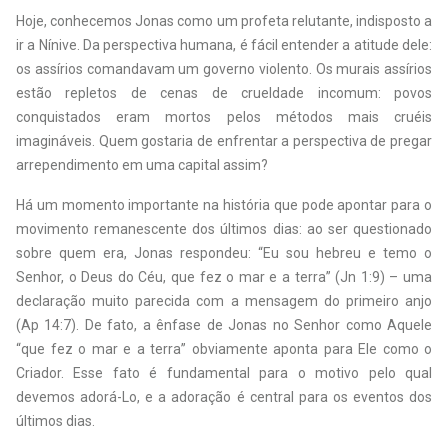
Hoje, conhecemos Jonas como um profeta relutante, indisposto a
ir a Nínive. Da perspectiva humana, é fácil entender a atitude dele:
os assírios comandavam um governo violento. Os murais assírios
estão repletos de cenas de crueldade incomum: povos
conquistados eram mortos pelos métodos mais cruéis
imagináveis. Quem gostaria de enfrentar a perspectiva de pregar
arrependimento em uma capital assim?
Há um momento importante na história que pode apontar para o
movimento remanescente dos últimos dias: ao ser questionado
sobre quem era, Jonas respondeu: “Eu sou hebreu e temo o
Senhor, o Deus do Céu, que fez o mar e a terra” (Jn 1:9) – uma
declaração muito parecida com a mensagem do primeiro anjo
(Ap 14:7). De fato, a ênfase de Jonas no Senhor como Aquele
“que fez o mar e a terra” obviamente aponta para Ele como o
Criador. Esse fato é fundamental para o motivo pelo qual
devemos adorá-Lo, e a adoração é central para os eventos dos
últimos dias.