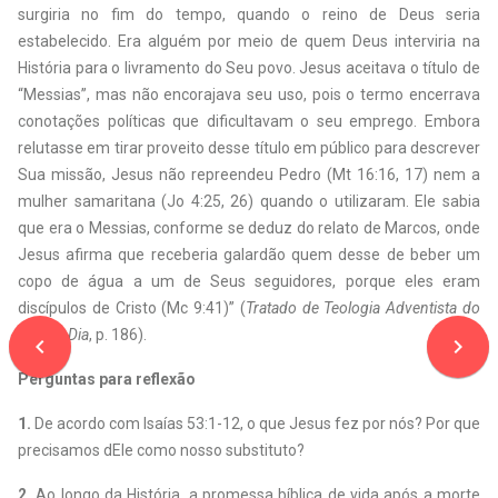
surgiria no fim do tempo, quando o reino de Deus seria
estabelecido. Era alguém por meio de quem Deus interviria na
História para o livramento do Seu povo. Jesus aceitava o título de
“Messias”, mas não encorajava seu uso, pois o termo encerrava
conotações políticas que dificultavam o seu emprego. Embora
relutasse em tirar proveito desse título em público para descrever
Sua missão, Jesus não repreendeu Pedro (Mt 16:16, 17) nem a
mulher samaritana (Jo 4:25, 26) quando o utilizaram. Ele sabia
que era o Messias, conforme se deduz do relato de Marcos, onde
Jesus afirma que receberia galardão quem desse de beber um
copo de água a um de Seus seguidores, porque eles eram
discípulos de Cristo (Mc 9:41)” (
Tratado de Teologia Adventista do
Sétimo Dia
, p. 186).
navigate_before
navigate_next
Perguntas para reflexão
1.
De acordo com Isaías 53:1-12, o que Jesus fez por nós? Por que
precisamos dEle como nosso substituto?
2.
Ao longo da História, a promessa bíblica de vida após a morte