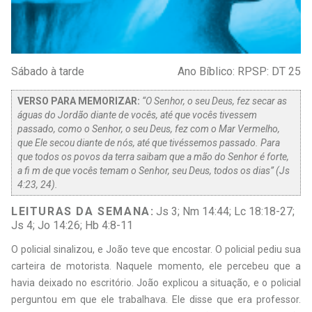
Sábado à tarde
Ano Bíblico: RPSP: DT 25
VERSO PARA MEMORIZAR:
“O Senhor, o seu Deus, fez secar as
águas do Jordão diante de vocês, até que vocês tivessem
passado, como o Senhor, o seu Deus, fez com o Mar Vermelho,
que Ele secou diante de nós, até que tivéssemos passado. Para
que todos os povos da terra saibam que a mão do Senhor é forte,
a fi m de que vocês temam o Senhor, seu Deus, todos os dias” (Js
4:23, 24).
LEITURAS DA SEMANA:
Js 3; Nm 14:44; Lc 18:18-27;
Js 4; Jo 14:26; Hb 4:8-11
O
policial sinalizou, e João teve que encostar. O policial pediu sua
carteira de motorista. Naquele momento, ele percebeu que a
havia deixado no escritório. João explicou a situação, e o policial
perguntou em que ele trabalhava. Ele disse que era professor.