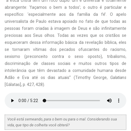
“a ética cristã tem um foco duplo: um é universal e totalmente
abrangente: ‘façamos o bem a todos’; o outro é particular e
específico: ‘especialmente aos da família da fé’. O apelo
universalista de Paulo estava apoiado no fato de que todas as
pessoas foram criadas à imagem de Deus e são infinitamente
preciosas aos Seus olhos. Todas as vezes que os cristãos se
esqueceram dessa informação básica da revelação bíblica, eles
se tornaram vítimas dos pecados ofuscantes do racismo,
sexismo (preconceito contra o sexo oposto), tribalismo,
discriminação de classes sociais e muitos outros tipos de
intolerância que têm devastado a comunidade humana desde
Adão e Eva até os dias atuais” (Timothy George,
Galatians
[Gálatas], p. 427, 428).
Você está semeando, para o bem ou para o mal. Considerando sua
vida, que tipo de colheita você obterá?