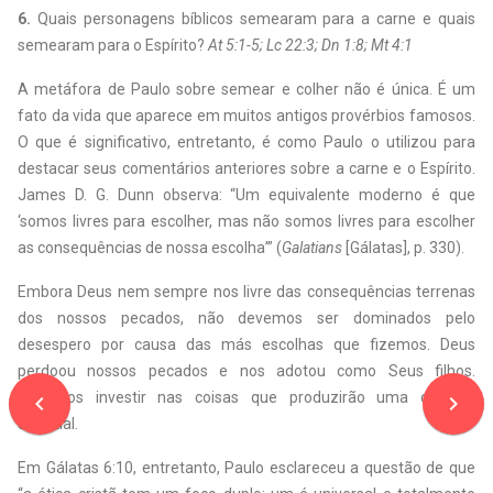
6.
Quais personagens bíblicos semearam para a carne e quais
semearam para o Espírito?
At 5:1-5; Lc 22:3; Dn 1:8; Mt 4:1
A metáfora de Paulo sobre semear e colher não é única. É um
fato da vida que aparece em muitos antigos provérbios famosos.
O que é significativo, entretanto, é como Paulo o utilizou para
destacar seus comentários anteriores sobre a carne e o Espírito.
James D. G. Dunn observa: “Um equivalente moderno é que
‘somos livres para escolher, mas não somos livres para escolher
as consequências de nossa escolha’” (
Galatians
[Gálatas], p. 330).
Embora Deus nem sempre nos livre das consequências terrenas
dos nossos pecados, não devemos ser dominados pelo
desespero por causa das más escolhas que fizemos. Deus
perdoou nossos pecados e nos adotou como Seus filhos.
Devemos investir nas coisas que produzirão uma colheita
navigate_before
navigate_next
celestial.
Em Gálatas 6:10, entretanto, Paulo esclareceu a questão de que