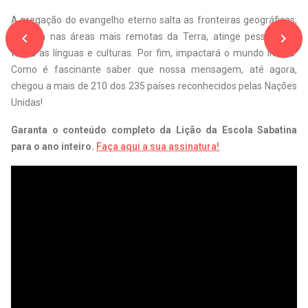
A pregação do evangelho eterno salta as fronteiras geográficas,
navigate_before
navigate_next
penetra nas áreas mais remotas da Terra, atinge pessoas de
todas as línguas e culturas. Por fim, impactará o mundo inteiro.
Como é fascinante saber que nossa mensagem, até agora,
chegou a mais de 210 dos 235 países reconhecidos pelas Nações
Unidas!
Garanta o conteúdo completo da Lição da Escola Sabatina
para o ano inteiro.
Faça aqui a sua assinatura!