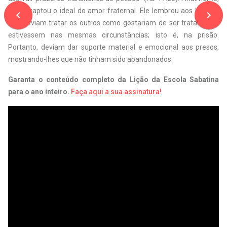
Paulo captou o ideal do amor fraternal. Ele lembrou aos leitores
navigate_before
navigate_next
que deviam tratar os outros como gostariam de ser tratados se
estivessem nas mesmas circunstâncias; isto é, na prisão.
Portanto, deviam dar suporte material e emocional aos presos,
mostrando-lhes que não tinham sido abandonados.
Garanta o conteúdo completo da Lição da Escola Sabatina
para o ano inteiro.
Faça aqui a sua assinatura!