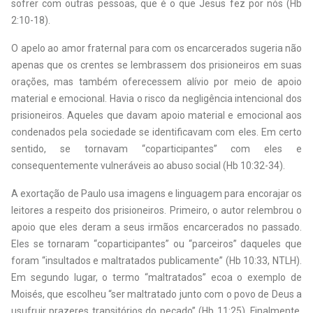
sofrer com outras pessoas, que é o que Jesus fez por nós (Hb
2:10-18).
O apelo ao amor fraternal para com os encarcerados sugeria não
apenas que os crentes se lembrassem dos prisioneiros em suas
orações, mas também oferecessem alívio por meio de apoio
material e emocional. Havia o risco da negligência intencional dos
prisioneiros. Aqueles que davam apoio material e emocional aos
condenados pela sociedade se identificavam com eles. Em certo
sentido, se tornavam “coparticipantes” com eles e
consequentemente vulneráveis ao abuso social (Hb 10:32-34).
A exortação de Paulo usa imagens e linguagem para encorajar os
leitores a respeito dos prisioneiros. Primeiro, o autor relembrou o
apoio que eles deram a seus irmãos encarcerados no passado.
Eles se tornaram “coparticipantes” ou “parceiros” daqueles que
foram “insultados e maltratados publicamente” (Hb 10:33, NTLH).
Em segundo lugar, o termo “maltratados” ecoa o exemplo de
Moisés, que escolheu “ser maltratado junto com o povo de Deus a
usufruir prazeres transitórios do pecado” (Hb 11:25). Finalmente,