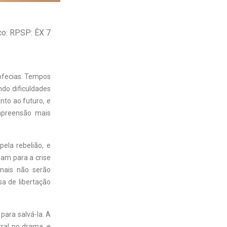
co: RPSP: ÊX 7
ofecias. Tempos
ndo dificuldades
nto ao futuro, e
mpreensão mais
ela rebelião, e
am para a crise
nais não serão
sa de libertação
para salvá-la. A
ral no drama, e