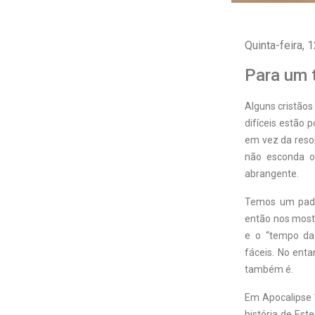
Quinta-feira, 
Para um 
Alguns cristão
difíceis estão 
em vez da resol
não esconda o
abrangente.
Temos um padrã
então nos most
e o “tempo da
fáceis. No enta
também é.
Em Apocalipse 1
história de Es