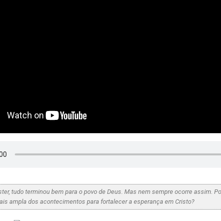
Ester, tudo terminou bem para o povo de Deus. Mas nem sempre ocorre assim. 
ais ampla dos acontecimentos para fortalecer a esperança em Cristo?