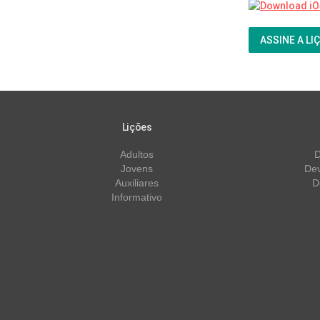
ASSINE A LI
Lições
Adultos
D
Jovens
Dev
Auxiliares
D
Informativo