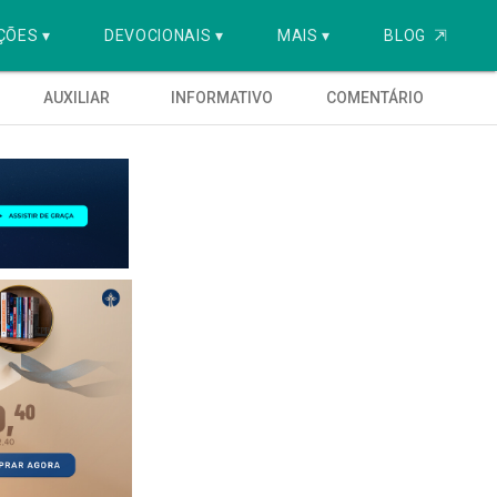
ÇÕES ▾
DEVOCIONAIS ▾
MAIS ▾
BLOG
⇱
AUXILIAR
INFORMATIVO
COMENTÁRIO