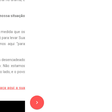
 nossa situação
À medida que os
) para levar Sua
mos aqui “para
ia desencadeado
do. Não estamos
o lado, e o povo
aça aqui a sua
navigate_next