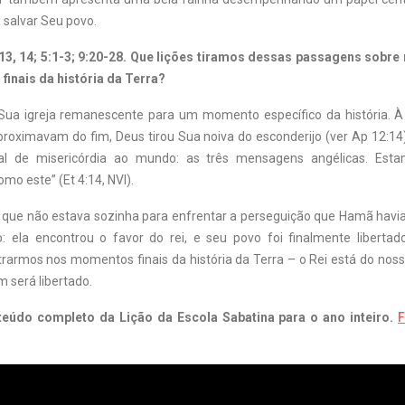
 salvar Seu povo.
4:13, 14; 5:1-3; 9:20-28. Que lições tiramos dessas passagens sobre
inais da história da Terra?
Sua igreja remanescente para um momento específico da história. 
proximavam do fim, Deus tirou Sua noiva do esconderijo (ver Ap 12:14
l de misericórdia ao mundo: as três mensagens angélicas. Esta
o este” (Et 4:14, NVI).
u que não estava sozinha para enfrentar a perseguição que Hamã hav
: ela encontrou o favor do rei, e seu povo foi finalmente liberta
rarmos nos momentos finais da história da Terra – o Rei está do noss
 será libertado.
teúdo completo da Lição da Escola Sabatina para o ano inteiro.
F