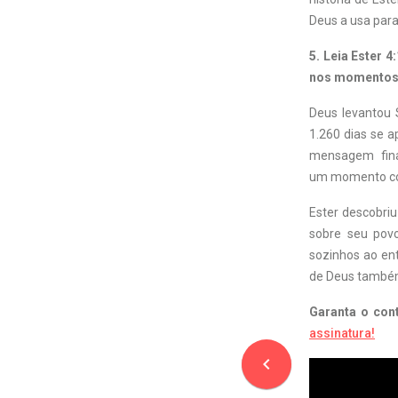
Deus a usa para
5. Leia Ester 
nos momentos f
Deus levantou 
1.260 dias se a
mensagem fina
um momento com
Ester descobri
sobre seu povo
sozinhos ao ent
de Deus também
Garanta o con
assinatura!
navigate_before