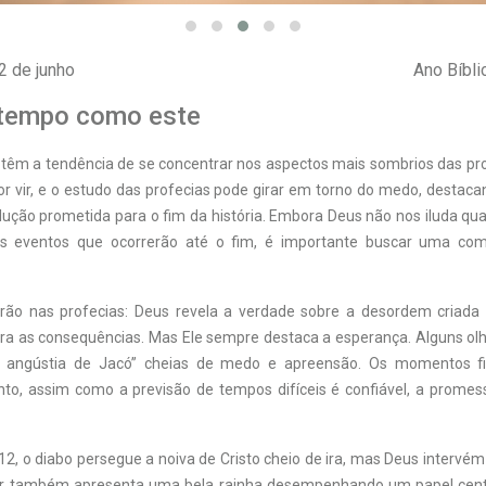
12 de junho
Ano Bíbli
tempo como este
s têm a tendência de se concentrar nos aspectos mais sombrios das pr
por vir, e o estudo das profecias pode girar em torno do medo, destaca
ução prometida para o fim da história. Embora Deus não nos iluda qua
s eventos que ocorrerão até o fim, é importante buscar uma co
o nas profecias: Deus revela a verdade sobre a desordem criada p
ra as consequências. Mas Ele sempre destaca a esperança. Alguns olh
 angústia de Jacó” cheias de medo e apreensão. Os momentos fi
nto, assim como a previsão de tempos difíceis é confiável, a promes
2, o diabo persegue a noiva de Cristo cheio de ira, mas Deus intervém 
ter também apresenta uma bela rainha desempenhando um papel cent