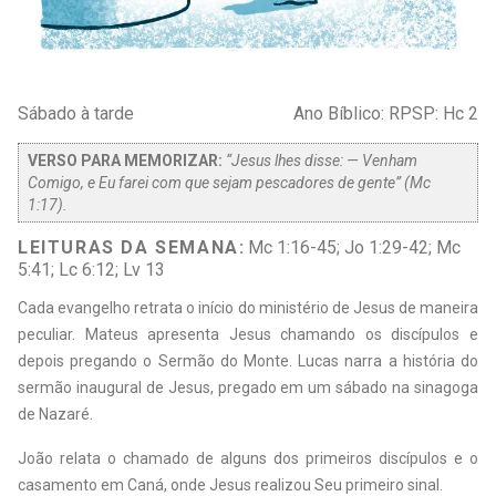
Sábado à tarde
Ano Bíblico: RPSP: Hc 2
VERSO PARA MEMORIZAR:
“Jesus lhes disse: — Venham
Comigo, e Eu farei com que sejam pescadores de gente” (Mc
1:17).
LEITURAS DA SEMANA:
Mc 1:16-45; Jo 1:29-42; Mc
5:41; Lc 6:12; Lv 13
C
ada evangelho retrata o início do ministério de Jesus de maneira
peculiar. Mateus apresenta Jesus chamando os discípulos e
depois pregando o Sermão do Monte. Lucas narra a história do
sermão inaugural de Jesus, pregado em um sábado na sinagoga
de Nazaré.
João relata o chamado de alguns dos primeiros discípulos e o
casamento em Caná, onde Jesus realizou Seu primeiro sinal.