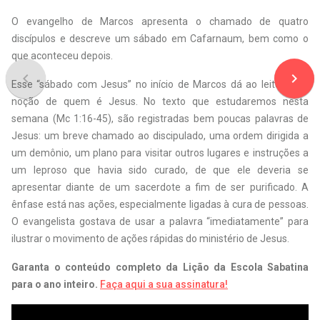
O evangelho de Marcos apresenta o chamado de quatro
discípulos e descreve um sábado em Cafarnaum, bem como o
que aconteceu depois.
navigate_before
navigate_next
Esse “sábado com Jesus” no início de Marcos dá ao leitor uma
noção de quem é Jesus. No texto que estudaremos nesta
semana (Mc 1:16-45), são registradas bem poucas palavras de
Jesus: um breve chamado ao discipulado, uma ordem dirigida a
um demônio, um plano para visitar outros lugares e instruções a
um leproso que havia sido curado, de que ele deveria se
apresentar diante de um sacerdote a fim de ser purificado. A
ênfase está nas ações, especialmente ligadas à cura de pessoas.
O evangelista gostava de usar a palavra “imediatamente” para
ilustrar o movimento de ações rápidas do ministério de Jesus.
Garanta o conteúdo completo da Lição da Escola Sabatina
para o ano inteiro.
Faça aqui a sua assinatura!