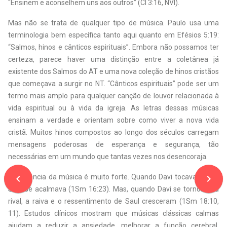
“Ensinem e aconselhem uns aos outros” (Cl 3:16, NVI).
Mas não se trata de qualquer tipo de música. Paulo usa uma
terminologia bem específica tanto aqui quanto em Efésios 5:19:
“Salmos, hinos e cânticos espirituais”. Embora não possamos ter
certeza, parece haver uma distinção entre a coletânea já
existente dos Salmos do AT e uma nova coleção de hinos cristãos
que começava a surgir no NT. “Cânticos espirituais” pode ser um
termo mais amplo para qualquer canção de louvor relacionada à
vida espiritual ou à vida da igreja. As letras dessas músicas
ensinam a verdade e orientam sobre como viver a nova vida
cristã. Muitos hinos compostos ao longo dos séculos carregam
mensagens poderosas de esperança e segurança, tão
necessárias em um mundo que tantas vezes nos desencoraja.
navigate_before
navigate_next
A influência da música é muito forte. Quando Davi tocava harpa,
Saul se acalmava (1Sm 16:23). Mas, quando Davi se tornou seu
rival, a raiva e o ressentimento de Saul cresceram (1Sm 18:10,
11). Estudos clínicos mostram que músicas clássicas calmas
ajudam a reduzir a ansiedade, melhorar a função cerebral,