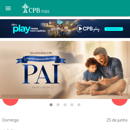

navigate_before
navigate_next
Domingo
25 de junho