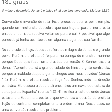
180 graus
O milagre do profeta Jonas é o único sinal que lhes será dado. Mateus 12:39
Conversão é inversão de rota. Esse processo ocorre, por exemplo,
quando um motorista descobre que seu trajeto para o norte está
errado e, por isso, resolve voltar-se para o sul. É possível que algo
parecido já tenha acontecido em alguma viagem de sua família.
No versículo de hoje, Jesus se refere ao milagre de Jonas e o grande
peixe. Porém, o profeta só foi parar na barriga do monstro marinho
porque Deus quis fazer uma drástica conversão. O Senhor disse a
Jonas: “Apronte-se, vá à grande cidade de Nínive e grite contra ela,
porque a maldade daquela gente chegou aos meus ouvidos” (Jonas
1:2). Porém, o profeta resolveu fugir “do Senhor, indo na direção
contrária. Ele desceu a Jope e ali encontrou um navio que estava de
saída para a Espanha” (Jonas 1:3). Nínive fica a leste de onde Jonas
estava, e a Espanha a oeste, o que evidencia a decisão do profeta
fujão de contrariar completamente a ordem divina. Nesse caso, só
uma conversão resolveria o problema.