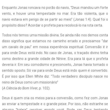
Enquanto Jonas roncava no porão do navio, “Deus mandou um forte
vento, e houve uma tempestade no mar. Era tão violenta, que o
navio estava em perigo de se partir ao meio” (Jonas 1:4). Qual foi o
propósito disso? Acordar o profeta para recolocá-lo na rota certa.
Todos nós temos uma missão divina. Se ainda não nos demos conta
disso significa que estamos no caminho errado e precisamos “dar
um cavalo de pau” em nossa experiência espiritual. Conversão é ir
para onde Deus está indo. No caso de Jonas, o traçado divino tinha
como destino a grande cidade de Nínive. Era para lá que o profeta
deveria ir. Em seu comodismo e preconceito, Jonas havia tomado o
sentido oposto. Só vai para onde Deus está indo quem é convertido.
É por isso que Ellen White diz: “Todo verdadeiro discípulo nasce no
reino de Deus como um missionário”
(
A Ciência do Bom Viver
, p. 102).
Deus é quem cria os meios para a conversão, como fez com Jonas
ao enviar a tempestade e o grande peixe. Por isso, não estranhe se
alguma “baleia” resolver engolir você. Pode ser Deus tentando