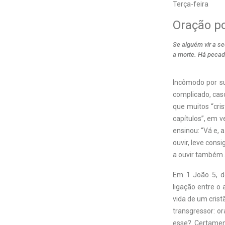
Terça-feira
Oração p
Se alguém vir a s
a morte. Há pecad
Incômodo por su
complicado, cas
que muitos “cris
capítulos”, em v
ensinou: “Vá e, 
ouvir, leve consi
a ouvir também a
Em 1 João 5, de
ligação entre o
vida de um crist
transgressor: o
esse? Certamen