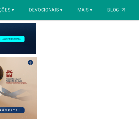
ÇÕES ▾
DEVOCIONAIS ▾
MAIS ▾
BLOG
⇱