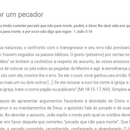
or um pecador
eu irmão cometer pecado que não para morte, pedirá, e Deus lhe dará vida aos 
o para morte, e por esse não digo que rogue. 1 João 5:16
a natureza, o confronto com o transgressor e seu erro não precisari
o fossem seguidos os passos bíblicos. O gosto (péssimo) por certas n
tãos” se limitem a cochichos a respeito do assunto, às vezes ansioso
ez de colocar os pés sobre as pegadas do Mestre e agir à semelhança d
a sós com ele, mostre-lhe o erro. Se ele o ouvir, você ganhou seu irmão. 
go mais um ou dois outros […]. Se ele recusar a ouvi-los conte à igreja; e
 igreja, trate-o como pagão ou publicano” (Mt 18:15-17, NVI). Simples 
pois de apresentar argumentos favoráveis à divindade de Cristo e 
 amor e os mandamentos de Deus, o apóstolo fala do pecado e de sua
ão. Ao abordar o assunto, João expõe o modo pelo qual os cristãos dev
rar em favor daquele que cometeu “pecado que não para morte”. Que 
te, o pecado cometido, reconhecido, confessado e abandonado (1Jo