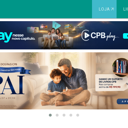
LOJA
⇱
LI