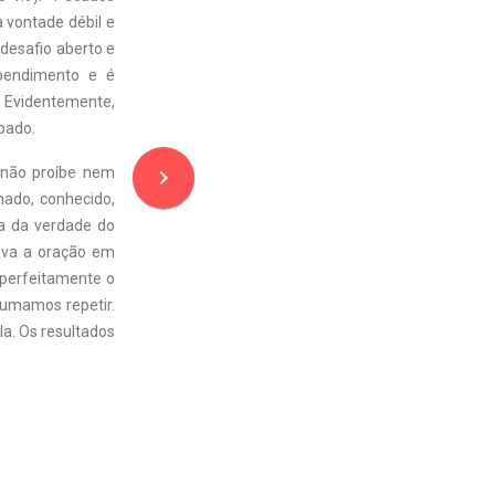
 vontade débil e
desafio aberto e
ependimento e é
). Evidentemente,
pado.
 não proíbe nem
navigate_next
nado, conhecido,
a da verdade do
iva a oração em
perfeitamente o
stumamos repetir.
a. Os resultados