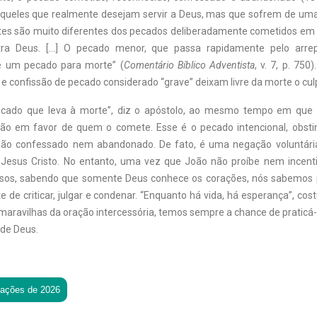
queles que realmente desejam servir a Deus, mas que sofrem de uma
tes são muito diferentes dos pecados deliberadamente cometidos em 
ntra Deus. […] O pecado menor, que passa rapidamente pelo arr
é um pecado para morte” (
Comentário Bíblico Adventista
, v. 7, p. 750
e confissão de pecado considerado “grave” deixam livre da morte o cul
ecado que leva à morte”, diz o apóstolo, ao mesmo tempo em que
ção em favor de quem o comete. Esse é o pecado intencional, obsti
não confessado nem abandonado. De fato, é uma negação voluntári
 Jesus Cristo. No entanto, uma vez que João não proíbe nem incent
asos, sabendo que somente Deus conhece os corações, nós sabemos 
e de criticar, julgar e condenar. “Enquanto há vida, há esperança”, co
aravilhas da oração intercessória, temos sempre a chance de praticá-l
de Deus.
tações de 2026