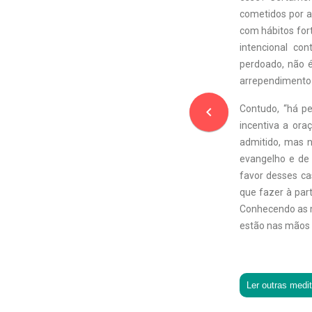
cometidos por a
com hábitos for
intencional co
perdoado, não 
arrependimento 
Contudo, “há p
navigate_before
incentiva a ora
admitido, mas 
evangelho e de
favor desses c
que fazer à part
Conhecendo as m
estão nas mãos 
Ler outras medi