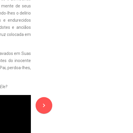
a mente de seus
do-lhes o delírio
s e endurecidos
dotes e anciãos
 cruz colocada em
ravados em Suas
ntes do inocente
ai, perdoa-lhes,
 Ele?
navigate_next