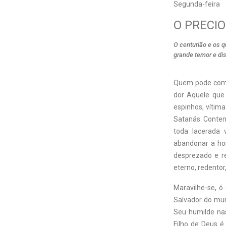
Segunda-feira
O PRECIO
O centurião e os 
grande temor e di
Quem pode comp
dor Aquele que 
espinhos, vítim
Satanás. Contem
toda lacerada 
abandonar a ho
desprezado e re
eterno, redento
Maravilhe-se, ó
Salvador do mun
Seu humilde nas
Filho de Deus é 