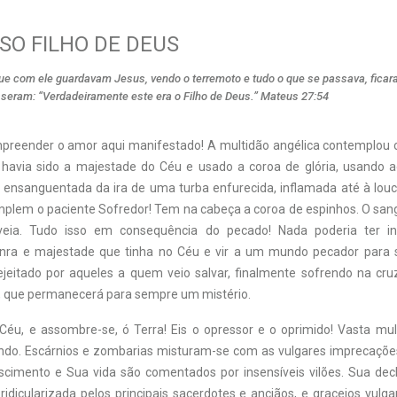
SO FILHO DE DEUS
que com ele guardavam Jesus, vendo o terremoto e tudo o que se passava, fica
sseram: “Verdadeiramente este era o Filho de Deus.” Mateus 27:54
reender o amor aqui manifestado! A multidão angélica contemplou
havia sido a majestade do Céu e usado a coroa de glória, usando 
a ensanguentada da ira de uma turba enfurecida, inflamada até à louc
plem o paciente Sofredor! Tem na cabeça a coroa de espinhos. O san
veia. Tudo isso em consequência do pecado! Nada poderia ter in
nra e majestade que tinha no Céu e vir a um mundo pecador para 
jeitado por aqueles a quem veio salvar, finalmente sofrendo na cr
r, que permanecerá para sempre um mistério.
 Céu, e assombre-se, ó Terra! Eis o opressor e o oprimido! Vasta mul
do. Escárnios e zombarias misturam-se com as vulgares imprecaçõe
cimento e Sua vida são comentados por insensíveis vilões. Sua dec
ridicularizada pelos principais sacerdotes e anciãos, e gracejos vul