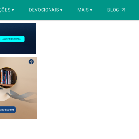
ÇÕES ▾
DEVOCIONAIS ▾
MAIS ▾
BLOG
⇱