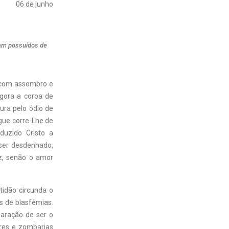
06 de junho
ram possuídos de
 com assombro e
agora a coroa de
ura pelo ódio de
gue corre-Lhe de
duzido Cristo a
ser desdenhado,
uz, senão o amor
tidão circunda o
s de blasfêmias.
laração de ser o
gares e zombarias