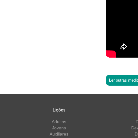
Ler outras medi
Lições
Adultos
D
Jovens
Dev
Auxiliares
D