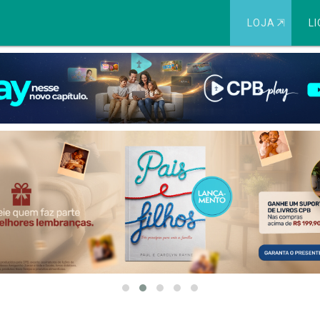
LOJA
⇱
LI