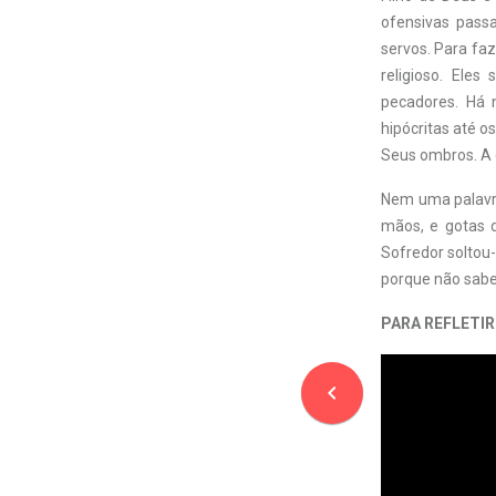
ofensivas pass
servos. Para faz
religioso. Ele
pecadores. Há 
hipócritas até o
Seus ombros. A 
Nem uma palavr
mãos, e gotas d
Sofredor soltou
porque não sabe
PARA REFLETIR
navigate_before