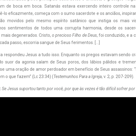
am de boca em boca. Satanás estava exercendo inteiro controle n
ê-lo eficazmente, começa com o sumo sacerdote e os anciãos, inspiran
s são movidos pelo mesmo espírito satânico que instiga os mais vi
nos sentimentos de todos uma corrupta harmonia, desde os sacer
s mais degenerados. Cristo,
o precioso Filho de Deus
, foi conduzido, e a
cada passo, escorria sangue de Seus ferimentos. […]
a respondeu Jesus a tudo isso. Enquanto os pregos estavam sendo c
o suor da agonia saíam de Seus poros, dos lábios pálidos e treme
-se uma oração de amor perdoador em benefício de Seus assassinos: “P
m o que fazem” (Lc 23:34) (
Testemunhos Para a Igreja
, v. 2, p. 207-209).
:
Se Jesus suportou tanto por você, por que às vezes é tão difícil sofrer por