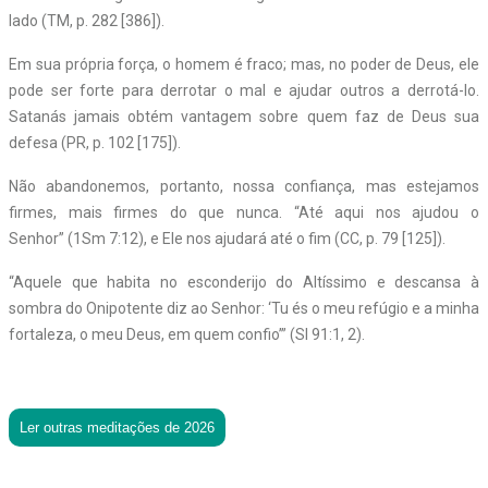
lado (TM, p. 282 [386]).
Em sua própria força, o homem é fraco; mas, no poder de Deus, ele
pode ser forte para derrotar o mal e ajudar outros a derrotá-lo.
Satanás jamais obtém vantagem sobre quem faz de Deus sua
defesa (PR, p. 102 [175]).
Não abandonemos, portanto, nossa confiança, mas estejamos
firmes, mais firmes do que nunca. “Até aqui nos ajudou o
Senhor” (1Sm 7:12), e Ele nos ajudará até o fim (CC, p. 79 [125]).
“Aquele que habita no esconderijo do Altíssimo e descansa à
sombra do Onipotente diz ao Senhor: ‘Tu és o meu refúgio e a minha
fortaleza, o meu Deus, em quem confio’” (Sl 91:1, 2).
Ler outras meditações de 2026