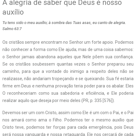
A alegria de saber que Deus é nosso
auxílio
Tu tens sido o meu auxílio; à sombra das Tuas asas, eu canto de alegria.
Salmo 63:7
Os cristãos sempre encontram no Senhor um forte apoio. Podemos
não conhecer a forma como Ele ajuda; mas de uma coisa sabemos:
o Senhor jamais abandona aqueles que Nele põem sua confiança.
Se os cristãos soubessem quantas vezes o Senhor preparou seu
caminho, para que a vontade do inimigo a respeito deles não se
realizasse, não andariam tropeçando e se queixando. Sua fé estaria
firme em Deus e nenhuma provação teria poder para os abalar. Eles
O reconheceriam como sua sabedoria e eficiência, e Ele poderia
realizar aquilo que deseja por meio deles (PR, p. 335 [576]).
Devemos ser um com Cristo, assim como Ele é um com o Pai, e o Pai
nos amará como ama o Filho. Podemos ter o mesmo auxílio que
Cristo teve, podemos ter forças para cada emergência, pois Deus
será nossa vanguarda e nossa retaguarda. Ele nos cercará de cada