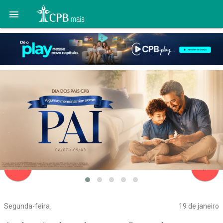

navigate_before
navigate_next
Segunda-feira
19 de janeiro