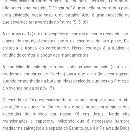
era essencial para prender as vestes de baixo; sem ela, a armadura
não poderia ser vestida. O “cingir-se” é uma ação preparatória para
uma atividade, neste caso, uma batalha. Aqui é uma indicação de
que devemos ter a verdade no íntimo (Sl 51:6).
A couraça (v. 14) era uma espécie de camisa de couro revestida com
placas de metal, dispostas como as escamas de um peixe. Ela
protegia o tronco do combatente. Nossa couraça é a justiça, a
retidão de caráter, o apego aos mandamentos.
A sandália do soldado romano tinha cravos na sola (como as
modernas chuteiras de futebol) para que ele não escorregasse
quando empenhado na batalha. Nosso calçado, que nos dá firmeza,
é o evangelho da paz (v. 15).
O escudo (v. 16), especialmente o grande, proporcionava muita
proteção ao guerreiro. Do mesmo modo, somos protegidos das
investidas do inimigo por nossa fé em Jesus. Ainda são
mencionados o capacete, indicando que é necessário sempre
meditar na salvação; e a espada do Espírito, que é a Palavra de Deus