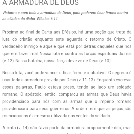
A ARMADURA DE DEUS
Vistam-se com toda a armadura de Deus, para poderem ficar firmes contra
as ciladas do diabo. Efésios 6:11
P
róximo ao final da Carta aos Efésios, há uma seção que trata da
luta do cristão enquanto este aguarda o retorno de Cristo. O
verdadeiro inimigo é aquele que está por detrás daqueles que nos
querem fazer mal. Nossa luta é contra as forças espirituais do mal
(v. 12). Nessa batalha, nossa força deve vir de Deus (v. 10).
Nessa luta, você pode vencer e ficar firme e inabalável. O segredo é
usar toda a armadura provida por Deus (v. 11-13). Enquanto escrevia
essas palavras, Paulo estava preso, tendo ao lado um soldado
romano. O apóstolo, então, comparou as armas que Deus havia
providenciado para nós com as armas que o império romano
providenciara para seus guerreiros. A ordem em que as peças são
mencionadas é a mesma utilizada nas vestes do soldado.
A cinta (v. 14) não fazia parte da armadura propriamente dita, mas