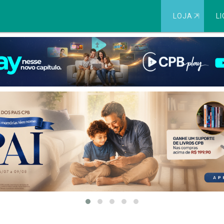
LOJA
⇱
LI