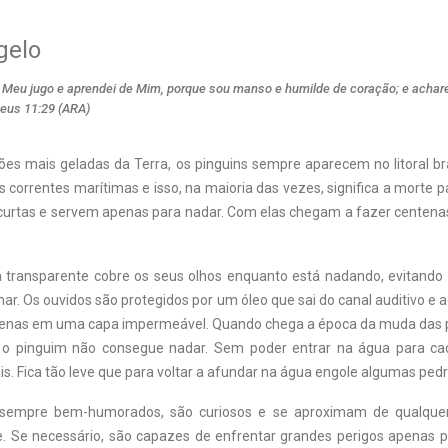
gelo
 Meu jugo e aprendei de Mim, porque sou manso e humilde de coração; e achar
eus 11:29 (ARA)
ões mais geladas da Terra, os pinguins sempre aparecem no litoral br
 correntes marítimas e isso, na maioria das vezes, significa a morte p
curtas e servem apenas para nadar. Com elas chegam a fazer centena
ransparente cobre os seus olhos enquanto está nadando, evitando 
ar. Os ouvidos são protegidos por um óleo que sai do canal auditivo 
enas em uma capa impermeável. Quando chega a época da muda das p
 o pinguim não consegue nadar. Sem poder entrar na água para caç
. Fica tão leve que para voltar a afundar na água engole algumas ped
sempre bem-humorados, são curiosos e se aproximam de qualquer
e. Se necessário, são capazes de enfrentar grandes perigos apenas p