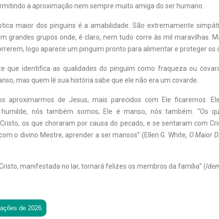
ermitindo a aproximação nem sempre muito amiga do ser humano.
stica maior dos pinguins é a amabilidade. São extremamente simpátic
 grandes grupos onde, é claro, nem tudo corre às mil maravilhas. Ma
rerem, logo aparece um pinguim pronto para alimentar e proteger os 
 que identifica as qualidades do pinguim como fraqueza ou covard
o, mas quem lê sua história sabe que ele não era um covarde.
s aproximarmos de Jesus, mais parecidos com Ele ficaremos. El
 humilde, nós também somos; Ele é manso, nós também. “Os qu
Cristo, os que choraram por causa do pecado, e se sentaram com Cri
, com o divino Mestre, aprender a ser mansos” (Ellen G. White,
O Maior Di
risto, manifestada no lar, tornará felizes os membros da família” (
Ide
tações de 2026