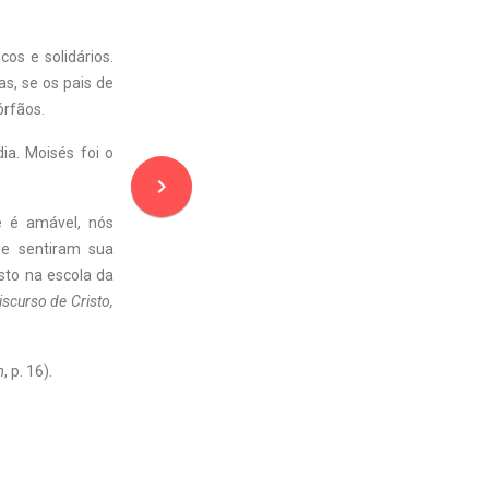
os e solidários.
s, se os pais de
órfãos.
ia. Moisés foi o
navigate_next
e é amável, nós
e sentiram sua
sto na escola da
scurso de Cristo,
m
, p. 16).