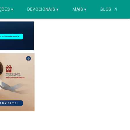
ÇÕES ▾
DEVOCIONAIS ▾
MAIS ▾
BLOG
⇱