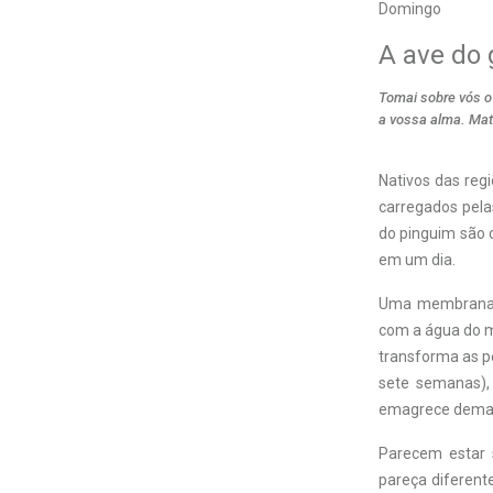
Domingo
A ave do 
Tomai sobre vós o
a vossa alma. Mat
Nativos
das regi
carregados pelas
do pinguim são 
em um dia.
Uma membrana t
com a água do m
transforma as p
sete semanas),
emagrece demais
Parecem estar 
pareça diferent