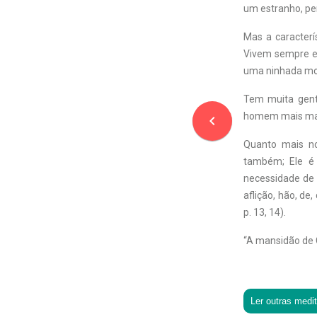
um estranho, p
Mas a caracterí
Vivem sempre em
uma ninhada mor
Tem muita gente
homem mais mans
navigate_before
Quanto mais no
também; Ele é
necessidade de 
aflição, hão, de
p. 13, 14).
“A mansidão de C
Ler outras medi