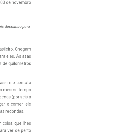
03 de novembro
eis descanso para
asileiro. Chegam
ara eles. As asas
s de quilômetros
assim o contato
e ao mesmo tempo
enas (por seis a
ar e comer, ele
ras redondas.
 coisa que lhes
ara ver de perto