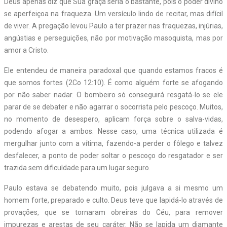
Deus apenas diz que Sua graça seria o bastante, pois o poder divino
se aperfeiçoa na fraqueza. Um versículo lindo de recitar, mas difícil
de viver. A pregação levou Paulo a ter prazer nas fraquezas, injúrias,
angústias e perseguições, não por motivação masoquista, mas por
amor a Cristo.
Ele entendeu de maneira paradoxal que quando estamos fracos é
que somos fortes (2Co 12:10). É como alguém forte se afogando
por não saber nadar. O bombeiro só conseguirá resgatá-lo se ele
parar de se debater e não agarrar o socorrista pelo pescoço. Muitos,
no momento de desespero, aplicam força sobre o salva-vidas,
podendo afogar a ambos. Nesse caso, uma técnica utilizada é
mergulhar junto com a vítima, fazendo-a perder o fôlego e talvez
desfalecer, a ponto de poder soltar o pescoço do resgatador e ser
trazida sem dificuldade para um lugar seguro.
Paulo estava se debatendo muito, pois julgava a si mesmo um
homem forte, preparado e culto. Deus teve que lapidá-lo através de
provações, que se tornaram obreiras do Céu, para remover
impurezas e arestas de seu caráter. Não se lapida um diamante