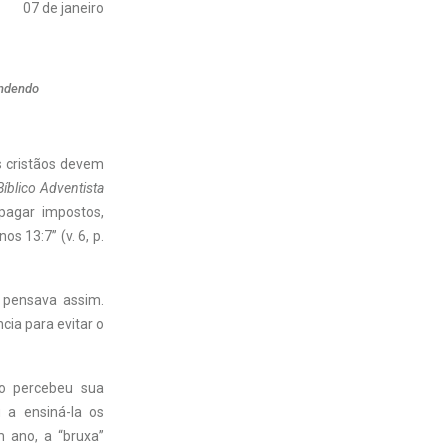
07 de janeiro
endendo
s cristãos devem
íblico Adventista
 pagar impostos,
s 13:7” (v. 6, p.
 pensava assim.
ia para evitar o
go percebeu sua
 a ensiná-la os
 ano, a “bruxa”