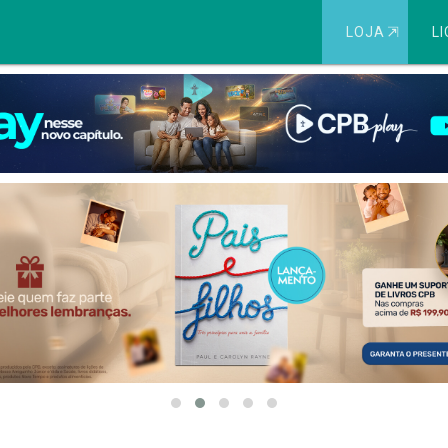
LOJA
⇱
LI