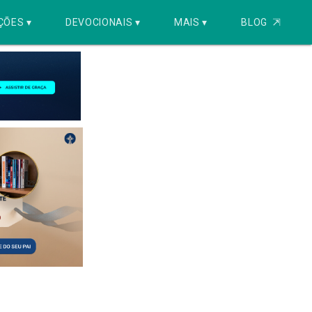
ÇÕES ▾
DEVOCIONAIS ▾
MAIS ▾
BLOG
⇱