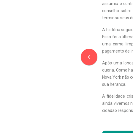
assumiu o contr
conselho sobre
terminou seus d
A história segui
Essa foi a últi
uma cama limpa
pagamento de i
navigate_before
Após uma longa 
queria. Como ha
Nova York não c
sua herança.
A fidelidade cr
ainda vivemos n
cidadão responsá