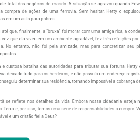
ole total dos negócios do marido. A situação se agravou quando Ed
 a compra de ações de uma ferrovia. Sem hesitar, Hetty o expulsou
ias em um asilo para pobres.
u até que, finalmente, a “bruxa” foi morar com uma amiga rica, a cond
ma vez que ela viveu em um ambiente agradável, fez três refeições por
. No entanto, não foi pela amizade, mas para concretizar seu pl
mpostos.
e custosa batalha das autoridades para tributar sua fortuna, Hetty
via deixado tudo para os herdeiros, e não possuía um endereço registr
onseguiu determinar sua residência, tornando impossível a cobrança d
istã se reflete nos detalhes da vida. Embora nossa cidadania esteja n
a Terra e, por isso, temos uma série de responsabilidades a cumprir. 
vel e um cristão fiel a Deus?