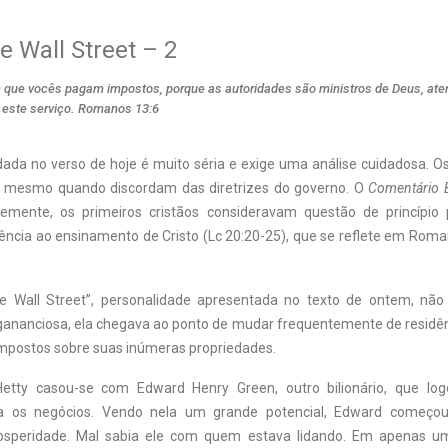
e Wall Street – 2
 que vocês pagam impostos, porque as autoridades são ministros de Deus, at
este serviço. Romanos 13:6
ada no verso de hoje é muito séria e exige uma análise cuidadosa. O
, mesmo quando discordam das diretrizes do governo. O
Comentário B
temente, os primeiros cristãos consideravam questão de princípio
ncia ao ensinamento de Cristo (Lc 20:20-25), que se reflete em Romano
e Wall Street”, personalidade apresentada no texto de ontem, não
nanciosa, ela chegava ao ponto de mudar frequentemente de residênc
postos sobre suas inúmeras propriedades.
etty casou-se com Edward Henry Green, outro bilionário, que lo
ra os negócios. Vendo nela um grande potencial, Edward começou
osperidade. Mal sabia ele com quem estava lidando. Em apenas um