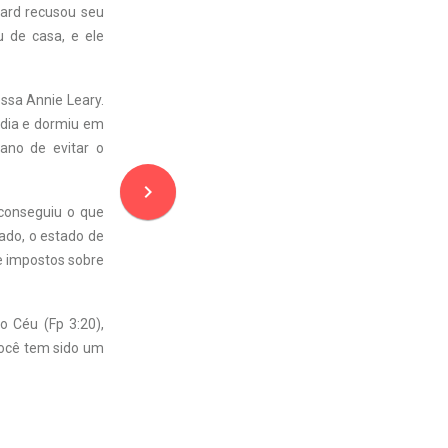
ward recusou seu
 de casa, e ele
essa Annie Leary.
 dia e dormiu em
ano de evitar o
navigate_next
 conseguiu o que
ado, o estado de
e impostos sobre
o Céu (Fp 3:20),
Você tem sido um