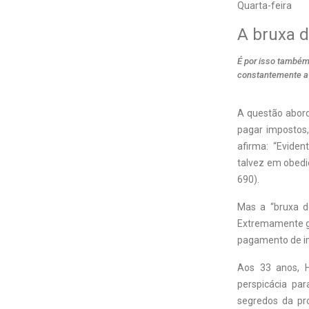
Quarta-feira
A bruxa d
É por isso também
constantemente a 
A questão abord
pagar impostos
afirma: “Eviden
talvez em obediê
690).
Mas a “bruxa d
Extremamente ga
pagamento de im
Aos 33 anos, H
perspicácia pa
segredos da pr