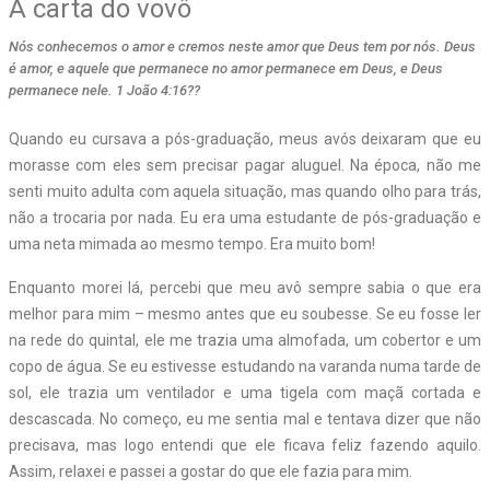
A carta do vovô
Nós conhecemos o amor e cremos neste amor que Deus tem por nós. Deus
é amor, e aquele que permanece no amor permanece em Deus, e Deus
permanece nele. 1 João 4:16??
Q
uando eu cursava a pós-graduação, meus avós deixaram que eu
morasse com eles sem precisar pagar aluguel. Na época, não me
senti muito adulta com aquela situação, mas quando olho para trás,
não a trocaria por nada. Eu era uma estudante de pós-graduação e
uma neta mimada ao mesmo tempo. Era muito bom!
Enquanto morei lá, percebi que meu avô sempre sabia o que era
melhor para mim – mesmo antes que eu soubesse. Se eu fosse ler
na rede do quintal, ele me trazia uma almofada, um cobertor e um
copo de água. Se eu estivesse estudando na varanda numa tarde de
sol, ele trazia um ventilador e uma tigela com maçã cortada e
descascada. No começo, eu me sentia mal e tentava dizer que não
precisava, mas logo entendi que ele ficava feliz fazendo aquilo.
Assim, relaxei e passei a gostar do que ele fazia para mim.