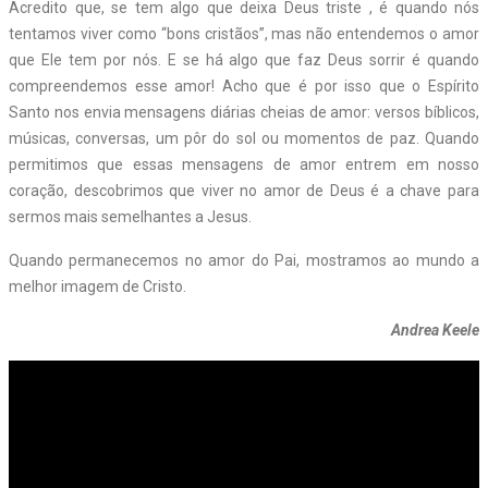
Acredito que, se tem algo que deixa Deus triste , é quando nós
tentamos viver como “bons cristãos”, mas não entendemos o amor
que Ele tem por nós. E se há algo que faz Deus sorrir é quando
compreendemos esse amor! Acho que é por isso que o Espírito
Santo nos envia mensagens diárias cheias de amor: versos bíblicos,
músicas, conversas, um pôr do sol ou momentos de paz. Quando
permitimos que essas mensagens de amor entrem em nosso
coração, descobrimos que viver no amor de Deus é a chave para
sermos mais semelhantes a Jesus.
Quando permanecemos no amor do Pai, mostramos ao mundo a
melhor imagem de Cristo.
Andrea Keele