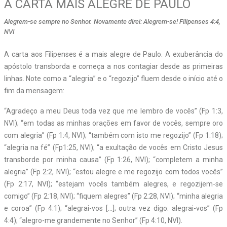
A CARTA MAIS ALEGRE DE PAULO
Alegrem-se sempre no Senhor. Novamente direi: Alegrem-se! Filipenses 4:4,
NVI
A carta aos Filipenses é a mais alegre de Paulo. A exuberância do
apóstolo transborda e começa a nos contagiar desde as primeiras
linhas. Note como a “alegria” e o “regozijo” fluem desde o início até o
fim da mensagem:
“Agradeço a meu Deus toda vez que me lembro de vocês” (Fp 1:3,
NVI); “em todas as minhas orações em favor de vocês, sempre oro
com alegria” (Fp 1:4, NVI); “também com isto me regozijo” (Fp 1:18);
“alegria na fé” (Fp1:25, NVI); “a exultação de vocês em Cristo Jesus
transborde por minha causa” (Fp 1:26, NVI); “completem a minha
alegria” (Fp 2:2, NVI); “estou alegre e me regozijo com todos vocês”
(Fp 2:17, NVI); “estejam vocês também alegres, e regozijem-se
comigo” (Fp 2:18, NVI); “fiquem alegres” (Fp 2:28, NVI); “minha alegria
e coroa” (Fp 4:1); “alegrai-vos […]; outra vez digo: alegrai-vos” (Fp
4:4); “alegro-me grandemente no Senhor” (Fp 4:10, NVI).