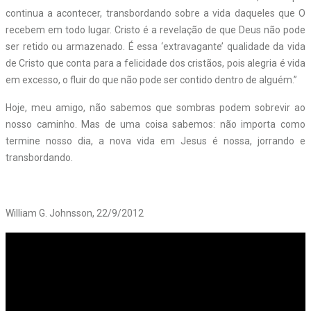
continua a acontecer, transbordando sobre a vida daqueles que O
recebem em todo lugar. Cristo é a revelação de que Deus não pode
ser retido ou armazenado. É essa ‘extravagante’ qualidade da vida
de Cristo que conta para a felicidade dos cristãos, pois alegria é vida
em excesso, o fluir do que não pode ser contido dentro de alguém.”
Hoje, meu amigo, não sabemos que sombras podem sobrevir ao
nosso caminho. Mas de uma coisa sabemos: não importa como
termine nosso dia, a nova vida em Jesus é nossa, jorrando e
transbordando.
William G. Johnsson, 22/9/2012