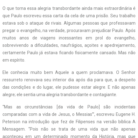
O que torna essa alegria transbordante ainda mais extraordinária é
que Paulo escreveu essa carta da cela de uma prisão. Seu trabalho
estava sob o ataque de rivais. Algumas pessoas que professavam
pregar o evangelho, na verdade, procuravam prejudicar Paulo. Após
muitos anos de viagens incessantes em prol do evangelho,
sobrevivendo a dificuldades, naufrágios, açoites e apedrejamento,
certamente Paulo já estava ficando fisicamente cansado. Mas não
em espírito.
Ele conhecia muito bem Aquele a quem proclamava. O Senhor
ressurreto renovava seu interior dia após dia para que, a despeito
das condições e do lugar, ele pudesse estar alegre. E não apenas
alegre; ele sentia uma alegria transbordante e contagiante.
“Mas as circunstâncias [da vida de Paulo] são incidentais
comparadas com a vida de Jesus, o Messias”’, escreveu Eugene H.
Peterson na introdução que fez de Filipenses na versão bíblica A
Mensagem. “Pois não se trata de uma vida que não apenas
aconteceu em um determinado momento da História, mas que