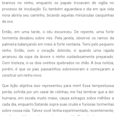
brancos no ninho, enquanto os papais trocavam de vigília no
processo de incubação. Eu também aguardava o dia em que vida
nova abriria seu caminho, bicando aquelas minúsculas casquinhas
de ovo.
Então, em uma tarde, o céu escureceu. De repente, uma forte
tormenta desabou sobre nós. Pela janela, observei os ramos da
palmeira balançando em meio à forte ventania. Temi pelo pequeno
ninho. Então, com o coração dolorido, vi quando uma rajada
arrancou da copa da árvore o ninho cuidadosamente preparado.
Com tristeza, vi os dois ovinhos quebrados no chão. A boa notícia,
porém, é que os pais passarinhos sobreviveram e começaram a
construir um ninho novo.
Que lição objetiva isso representou para mim! Essa tempestuosa
perda, sofrida por um casal de rolinhas, me faz lembrar que a dor
humana, em escala muito maior, causa estragos sobre milhões a
cada dia, enquanto Satanás sopra suas cruéis e furiosas tormentas
sobre nossa vida. Talvez você tenha experimentado, recentemente,