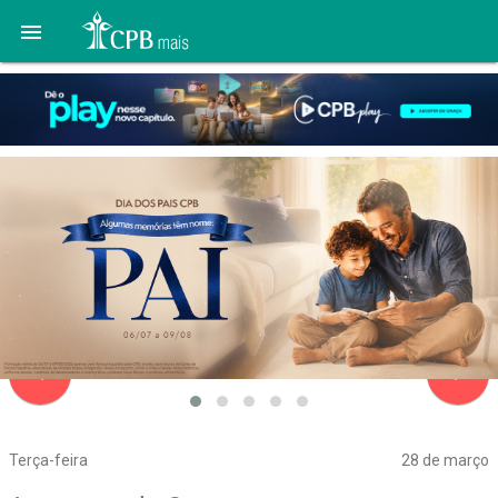

navigate_before
navigate_next
Terça-feira
28 de março