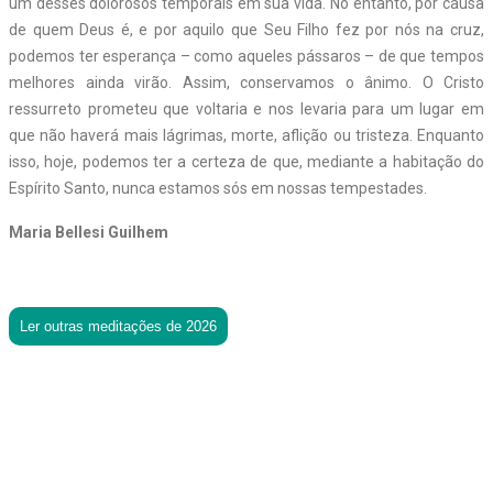
um desses dolorosos temporais em sua vida. No entanto, por causa
de quem Deus é, e por aquilo que Seu Filho fez por nós na cruz,
podemos ter esperança – como aqueles pássaros – de que tempos
melhores ainda virão. Assim, conservamos o ânimo. O Cristo
ressurreto prometeu que voltaria e nos levaria para um lugar em
que não haverá mais lágrimas, morte, aflição ou tristeza. Enquanto
isso, hoje, podemos ter a certeza de que, mediante a habitação do
Espírito Santo, nunca estamos sós em nossas tempestades.
Maria Bellesi Guilhem
Ler outras meditações de 2026