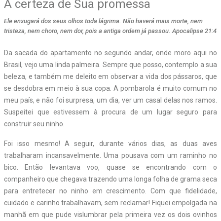
A certeza de Sua promessa
Ele enxugará dos seus olhos toda lágrima. Não haverá mais morte, nem
tristeza, nem choro, nem dor, pois a antiga ordem já passou. Apocalipse 21:4
Da sacada do apartamento no segundo andar, onde moro aqui no
Brasil, vejo uma linda palmeira. Sempre que posso, contemplo a sua
beleza, e também me deleito em observar a vida dos pássaros, que
se desdobra em meio à sua copa. A pombarola é muito comum no
meu país, e não foi surpresa, um dia, ver um casal delas nos ramos.
Suspeitei que estivessem à procura de um lugar seguro para
construir seu ninho.
Foi isso mesmo! A seguir, durante vários dias, as duas aves
trabalharam incansavelmente. Uma pousava com um raminho no
bico. Então levantava voo, quase se encontrando com o
companheiro que chegava trazendo uma longa folha de grama seca
para entretecer no ninho em crescimento. Com que fidelidade,
cuidado e carinho trabalhavam, sem reclamar! Fiquei empolgada na
manhã em que pude vislumbrar pela primeira vez os dois ovinhos